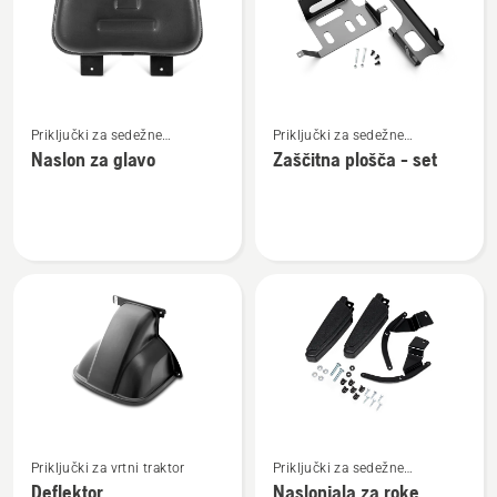
Oglejte
Oglejte
Priključki za sedežne
Priključki za sedežne
si
si
parkovne kosilnice
parkovne kosilnice
Naslon za glavo
Zaščitna plošča - set
več
več
podrobnosti
podrobnosti
o
o
Naslon
Zaščitna
za
plošča
glavo
-
set
Oglejte
Oglejte
Priključki za vrtni traktor
Priključki za sedežne
si
si
parkovne kosilnice
Deflektor
Naslonjala za roke