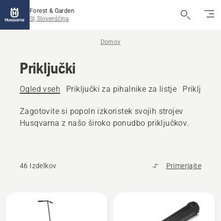
Forest & Garden
SI, Slovenščina
Domov
Priključki
Ogled vseh
Priključki za pihalnike za listje
Priključki
Zagotovite si popoln izkoristek svojih strojev
Husqvarna z našo široko ponudbo priključkov.
46 Izdelkov
Primerjajte
Prikaži
vse