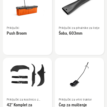
Oglejte
Oglejte
Priključki
Priključki za pihalnike za listje
si
si
Push Broom
Šoba, 603mm
več
več
podrobnosti
podrobnosti
o
o
Push
Šoba,
Broom
603mm
Oglejte
Oglejte
Priključki za kosilnico z
Priključki za vrtni traktor
si
si
možnostjo obračanja na
42" Komplet za
Čep za mulčenje
več
več