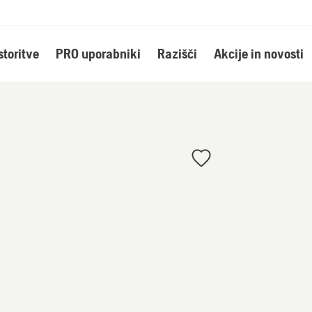
storitve
PRO uporabniki
Razišči
Akcije in novosti