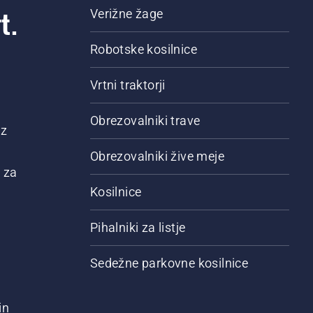
t.
Verižne žage
Robotske kosilnice
Vrtni traktorji
Obrezovalniki trave
 z
Obrezovalniki žive meje
 za
Kosilnice
Pihalniki za listje
Sedežne parkovne kosilnice
in