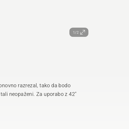
1/2
onovno razrezal, tako da bodo
stali neopaženi. Za uporabo z 42"