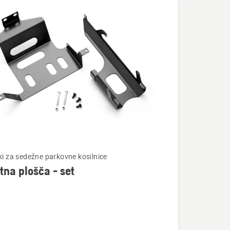
čki za sedežne parkovne kosilnice
tna plošča - set
osti
a