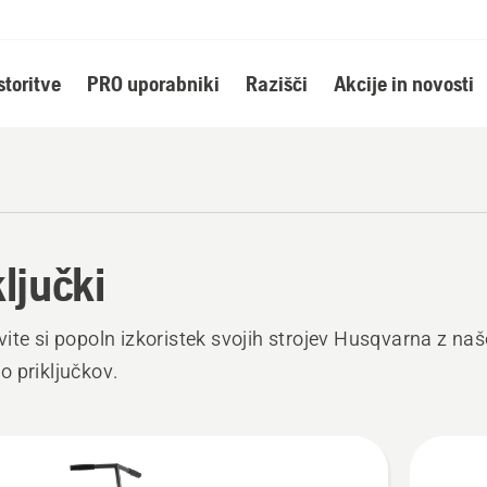
storitve
PRO uporabniki
Razišči
Akcije in novosti
ključki
ite si popoln izkoristek svojih strojev Husqvarna z naš
 priključkov.
ži