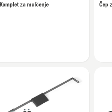
Komplet za mulčenje
Čep 
več
nosti
podrobn
o
Čep
t
za
mulčenj
je