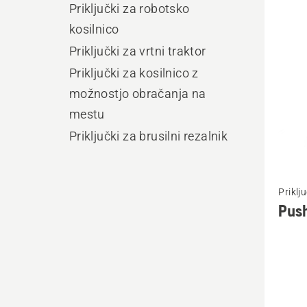
vse
Priključki za robotsko
kosilnico
Priključki za vrtni traktor
Priključki za kosilnico z
možnostjo obračanja na
mestu
Priključki za brusilni rezalnik
Oglejte
Priklju
si
Pus
več
podrob
o
Push
Broom