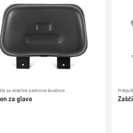
Oglejte
učki za sedežne parkovne kosilnice
Priklju
si
on za glavo
Zašči
več
nosti
podrobn
o
Zaščitn