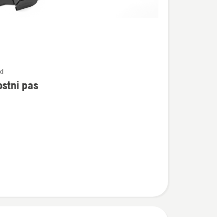
ki
stni pas
osti
i