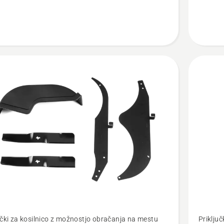
Oglejte
učki za kosilnico z možnostjo obračanja na mestu
Priključ
si