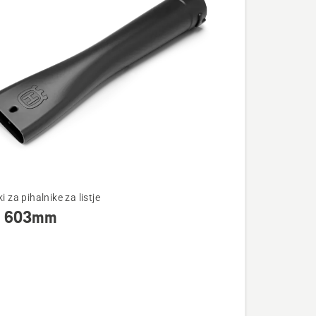
ki za pihalnike za listje
, 603mm
osti