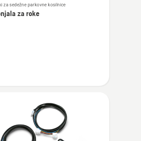
čki za sedežne parkovne kosilnice
njala za roke
osti
la