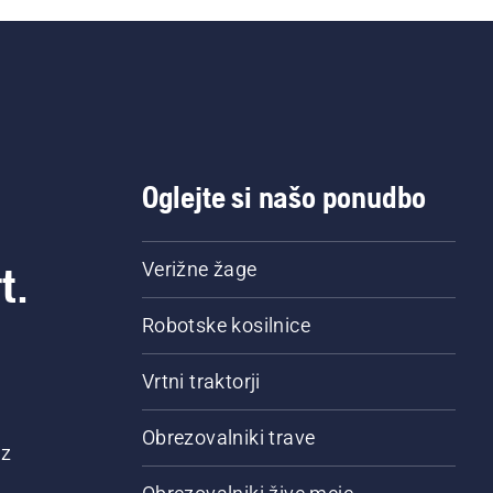
Oglejte si našo ponudbo
t.
Verižne žage
Robotske kosilnice
Vrtni traktorji
Obrezovalniki trave
 z