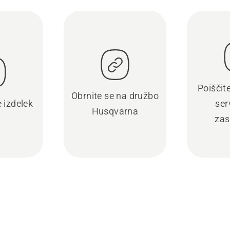
Poiščit
Obrnite se na družbo
e izdelek
ser
Husqvarna
zas