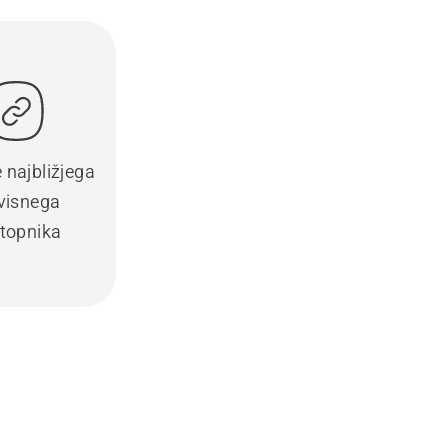
e najbližjega
visnega
topnika