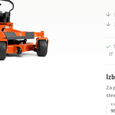
Izb
Za p
šte
Ka