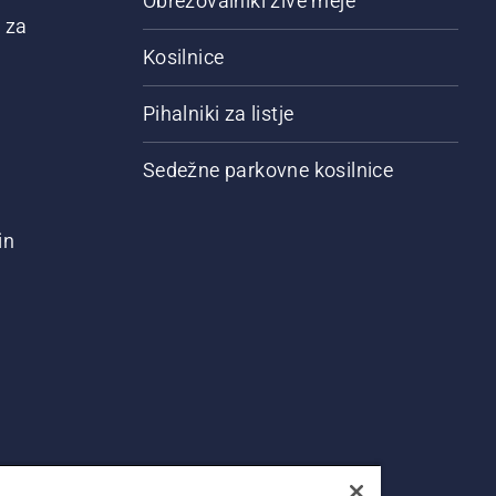
Obrezovalniki žive meje
 za
Kosilnice
Pihalniki za listje
Sedežne parkovne kosilnice
in