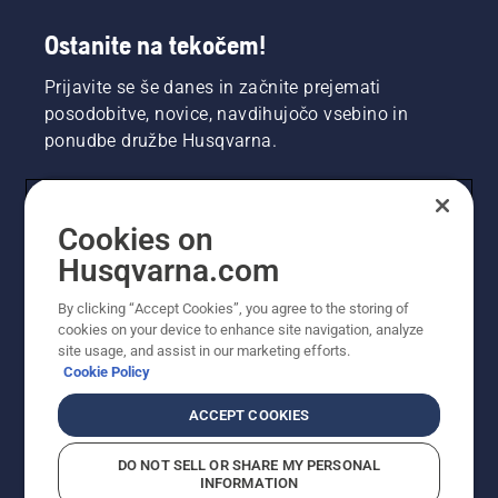
Ostanite na tekočem!
Prijavite se še danes in začnite prejemati
posodobitve, novice, navdihujočo vsebino in
ponudbe družbe Husqvarna.
UPORABNIK
Cookies on
Husqvarna.com
PROFESIONALNI UPORABNIK
By clicking “Accept Cookies”, you agree to the storing of
cookies on your device to enhance site navigation, analyze
site usage, and assist in our marketing efforts.
Cookie Policy
ACCEPT COOKIES
DO NOT SELL OR SHARE MY PERSONAL
INFORMATION