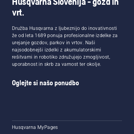
Husqvarna Slovenija - gozd in
vrt.
Družba Husqvarna z ljubeznijo do inovativnosti
že od leta 1689 ponuja profesionalne izdelke za
urejanje gozdov, parkov in vrtov. Naši
najsodobnejši izdelki z akumulatorskimi
rešitvami in robotiko združujejo zmogljivost,
uporabnost in skrb za varnost ter okolje.
Oglejte si našo ponudbo
Husqvarna MyPages