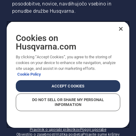
posodobitve, novice, navdihujočo vsebino in
ponudbe družbe Husqvarna.
UPORABNIK
Cookies on
Husqvarna.com
PROFESIONALNI UPORABNIK
By clicking “Accept Cookies”, you agree to the storing of
cookies on your device to enhance site navigation, analyze
site usage, and assist in our marketing efforts.
Cookie Policy
ACCEPT COOKIES
DO NOT SELL OR SHARE MY PERSONAL
INFORMATION
© Husqvarna AB (obj). Vse pravice pridržane. Prikazane
so priporočene maloprodajne cene.
Pravilnik o uporabi piškotkov
Pogoji uporabe
Obvestilo o zasebnosti
Vizitka podjetja
Prijavite sume kršitev