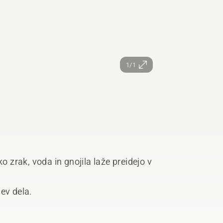
1/1
o zrak, voda in gnojila laže preidejo v
ev dela.