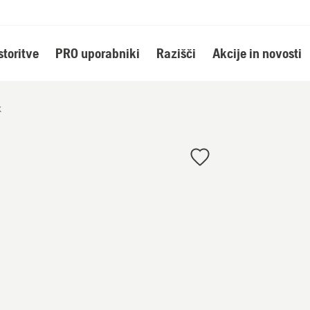
storitve
PRO uporabniki
Razišči
Akcije in novosti
k