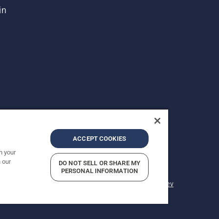
in
ACCEPT COOKIES
n your
 our
DO NOT SELL OR SHARE MY
Prikazane so priporočene maloprodajne cene.
PERSONAL INFORMATION
ilo o zasebnosti
Vizitka podjetja
Prijavite sume kršitev