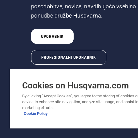
posodobitve, novice, navdihujočo vsebino 
ponudbe družbe Husqvarna.
UPORABNIK
PROFESIONALNI UPORABNIK
Cookies on Husqvarna.com
By clicking “Accept Cookies”, you agree to the storing of cookies o
device to enhance site navigation, analyze site usage, and assist in
© Husqvarna AB (obj). Vse pravice pridržane. 
marketing efforts.
Cookie Policy
Pravilnik o uporabi piškotkov
Pogoji uporabe
Obvest