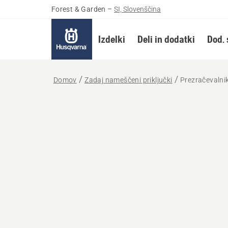
Forest & Garden
–
SI, Slovenščina
Izdelki
Deli in dodatki
Dod. 
Domov
Zadaj nameščeni priključki
Prezračevalni