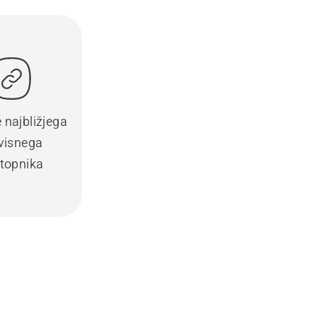
e najbližjega
visnega
topnika