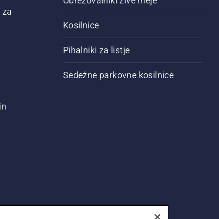
Obrezovalniki žive meje
 za
Kosilnice
Pihalniki za listje
Sedežne parkovne kosilnice
in