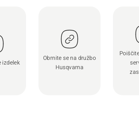
Poiščit
Obrnite se na družbo
e izdelek
ser
Husqvarna
zas