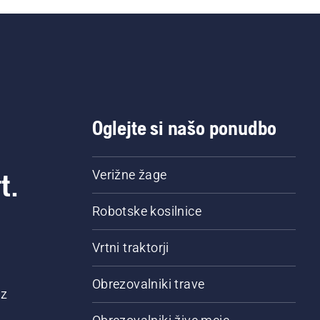
Oglejte si našo ponudbo
t.
Verižne žage
Robotske kosilnice
Vrtni traktorji
Obrezovalniki trave
 z