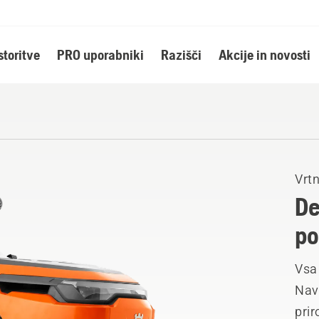
storitve
PRO uporabniki
Razišči
Akcije in novosti
Vrtn
De
po
Vsa 
Nav
prir