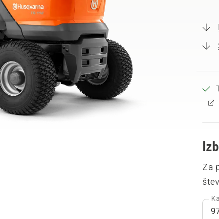
Izb
Za p
šte
Ka