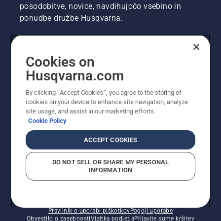
posodobitve, novice, navdihujočo vsebino in
ponudbe družbe Husqvarna.
UPORABNIK
Cookies on
Husqvarna.com
PROFESIONALNI UPORABNIK
By clicking “Accept Cookies”, you agree to the storing of
cookies on your device to enhance site navigation, analyze
site usage, and assist in our marketing efforts.
Cookie Policy
ACCEPT COOKIES
DO NOT SELL OR SHARE MY PERSONAL
INFORMATION
© Husqvarna AB (obj). Vse pravice pridržane. Prikazane
so priporočene maloprodajne cene.
Pravilnik o uporabi piškotkov
Pogoji uporabe
Obvestilo o zasebnosti
Vizitka podjetja
Prijavite sume kršitev