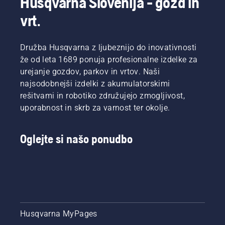
Husqvarna Slovenija - gozd in
vrt.
Družba Husqvarna z ljubeznijo do inovativnosti
že od leta 1689 ponuja profesionalne izdelke za
urejanje gozdov, parkov in vrtov. Naši
najsodobnejši izdelki z akumulatorskimi
rešitvami in robotiko združujejo zmogljivost,
uporabnost in skrb za varnost ter okolje.
Oglejte si našo ponudbo
Husqvarna MyPages