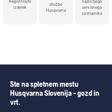
Registrirajte
najbližjega
družbo
izdelek
servisnega
Husqvarna
zastopnika
Ste na spletnem mestu
Husqvarna Slovenija - gozd in
vrt.