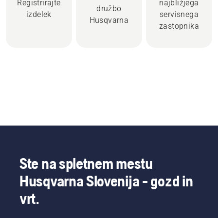
Registrirajte
najbližjega
družbo
izdelek
servisnega
Husqvarna
zastopnika
Ste na spletnem mestu
Husqvarna Slovenija - gozd in
vrt.