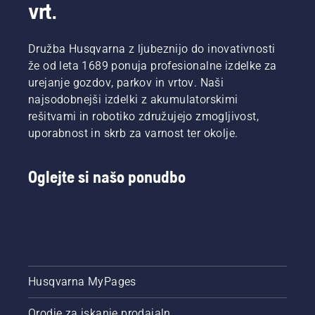
vrt.
Družba Husqvarna z ljubeznijo do inovativnosti
že od leta 1689 ponuja profesionalne izdelke za
urejanje gozdov, parkov in vrtov. Naši
najsodobnejši izdelki z akumulatorskimi
rešitvami in robotiko združujejo zmogljivost,
uporabnost in skrb za varnost ter okolje.
Oglejte si našo ponudbo
Husqvarna MyPages
Orodje za iskanje prodajaln