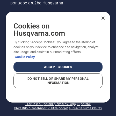
ponudbe družbe Husqvarna.
UPORABNIK
Cookies on
Husqvarna.com
PROFESIONALNI UPORABNIK
By clicking “Accept Cookies”, you agree to the storing of
cookies on your device to enhance site navigation, analyze
site usage, and assist in our marketing efforts.
Cookie Policy
ACCEPT COOKIES
DO NOT SELL OR SHARE MY PERSONAL
INFORMATION
© Husqvarna AB (obj). Vse pravice pridržane. Prikazane
so priporočene maloprodajne cene.
Pravilnik o uporabi piškotkov
Pogoji uporabe
Obvestilo o zasebnosti
Vizitka podjetja
Prijavite sume kršitev