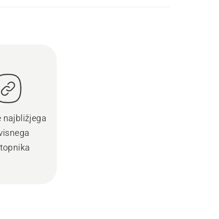
e najbližjega
visnega
topnika