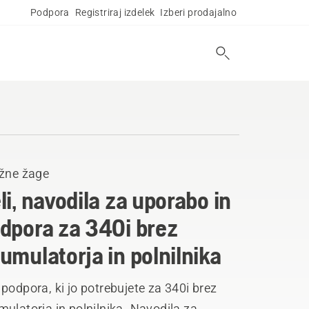
Podpora
Registriraj izdelek
Izberi prodajalno
ižne žage
li, navodila za uporabo in
dpora za 340i brez
umulatorja in polnilnika
podpora, ki jo potrebujete za 340i brez
ulatorja in polnilnika. Navodila za