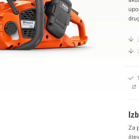
upor
dru
Izb
Za p
šte