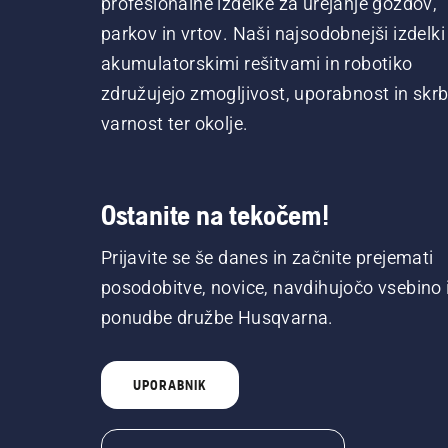
profesionalne izdelke za urejanje gozdov,
parkov in vrtov. Naši najsodobnejši izdelki
akumulatorskimi rešitvami in robotiko
združujejo zmogljivost, uporabnost in skrb
varnost ter okolje.
Ostanite na tekočem!
Prijavite se še danes in začnite prejemati
posodobitve, novice, navdihujočo vsebino 
ponudbe družbe Husqvarna.
UPORABNIK