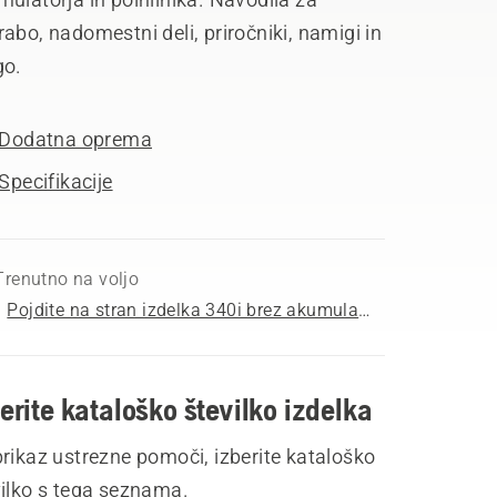
abo, nadomestni deli, priročniki, namigi in
go.
Dodatna oprema
Specifikacije
Trenutno na voljo
Pojdite na stran izdelka 340i brez akumulatorja in polnilnika
erite kataloško številko izdelka
rikaz ustrezne pomoči, izberite kataloško
vilko s tega seznama.