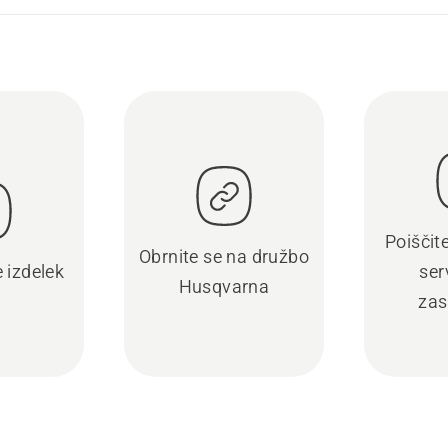
Poiščit
Obrnite se na družbo
e izdelek
ser
Husqvarna
zas