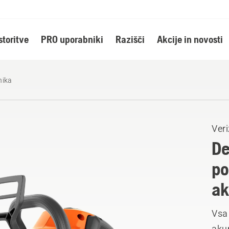
storitve
PRO uporabniki
Razišči
Akcije in novosti
nika
Ver
De
po
ak
Vsa 
akum