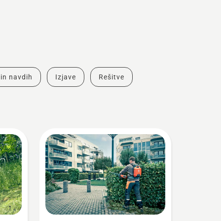
in navdih
Izjave
Rešitve