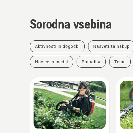
Sorodna vsebina
Aktivnosti in dogodki
Nasveti za nakup
Novice in mediji
Ponudba
Teme