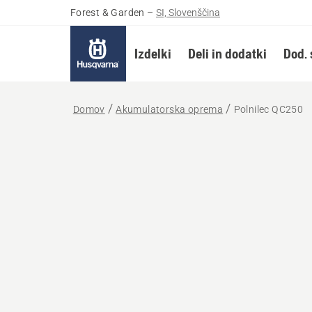
Forest & Garden
–
SI, Slovenščina
Izdelki
Deli in dodatki
Dod. 
Domov
Akumulatorska oprema
Polnilec QC250