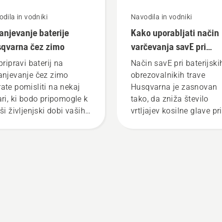
dila in vodniki
Navodila in vodniki
anjevanje baterije
Kako uporabljati način
qvarna čez zimo
varčevanja savE pri
baterijskem obrezovaln
pripravi baterij na
Način savE pri baterijski
trave
anjevanje čez zimo
obrezovalnikih trave
ate pomisliti na nekaj
Husqvarna je zasnovan
ari, ki bodo pripomogle k
tako, da zniža število
ši življenjski dobi vaših
vrtljajev kosilne glave pri
rij.
polnem plinu, ne da bi pr
tem znižal navor. Upora
tako ohranja zmogljivos
baterije med nezahtevno
košnjo trave. Način
varčevanja savE prepros
vklopite in izklopite s
pritiskom gumba na
baterijskem obrezovalni