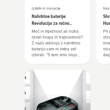
Izdelki in inovacije
Navo
Nahrbtne baterije:
Shr
Revolucija za ročno
Hus
baterijsko električno
Moč in trpežnost ali nizka
Pri 
orodje
raven hrupa in trajnostnost?
shr
Z našo rešitvijo z nahrbtno
mor
baterijo vam ni treba več
stv
izbirati. "S tem smo linijo
dalj
baterijskih izdelkov dvignili
bate
na povsem novo raven,"
pove Johan Svennung,
produktni vodja oddelka za
električno in baterijsko
ročno orodje v družbi
Husqvarna.