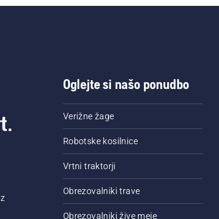
Oglejte si našo ponudbo
t.
Verižne žage
Robotske kosilnice
Vrtni traktorji
Obrezovalniki trave
 z
Obrezovalniki žive meje