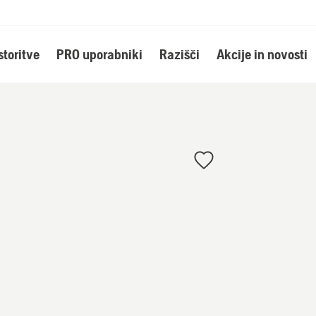
storitve
PRO uporabniki
Razišči
Akcije in novosti