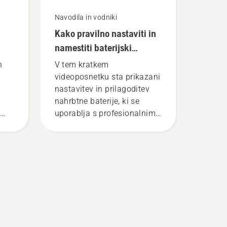
Navodila in vodniki
Kako pravilno nastaviti in
namestiti baterijski
iku
nahrbtnik
h
V tem kratkem
videoposnetku sta prikazani
nastavitev in prilagoditev
nahrbtne baterije, ki se
uporablja s profesionalnimi
i
baterijskimi izdelki
bnik
Husqvarna. S pravilno
t
nameščeno nahrbtno
baterijo bo delo udobnejše
in manj naporno, zato boste
to
lahko delali dlje in brez
premorov.
ku.