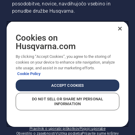
posodobitve, novice, navdihujočo vsebino in
ponudbe družbe Husqvarna.
UPORABNIK
Cookies on
Husqvarna.com
PROFESIONALNI UPORABNIK
By clicking “Accept Cookies”, you agree to the storing of
cookies on your device to enhance site navigation, analyze
site usage, and assist in our marketing efforts.
Cookie Policy
ACCEPT COOKIES
DO NOT SELL OR SHARE MY PERSONAL
INFORMATION
© Husqvarna AB (obj). Vse pravice pridržane. Prikazane
so priporočene maloprodajne cene.
Pravilnik o uporabi piškotkov
Pogoji uporabe
Obvestilo o zasebnosti
Vizitka podjetja
Prijavite sume kršitev