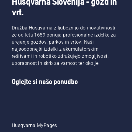
Husqvarna Slovenija - gozd in
vrt.
Družba Husqvarna z ljubeznijo do inovativnosti
že od leta 1689 ponuja profesionalne izdelke za
urejanje gozdov, parkov in vrtov. Naši
najsodobnejši izdelki z akumulatorskimi
rešitvami in robotiko združujejo zmogljivost,
uporabnost in skrb za varnost ter okolje.
Oglejte si našo ponudbo
Husqvarna MyPages