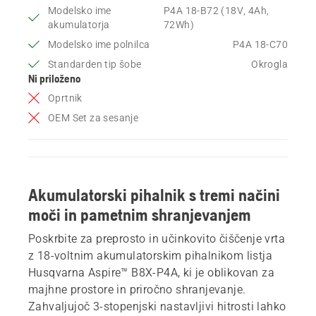
Modelsko ime
P4A 18-B72 (18V, 4Ah,
akumulatorja
72Wh)
Modelsko ime polnilca
P4A 18-C70
Standarden tip šobe
Okrogla
Ni priloženo
Oprtnik
OEM Set za sesanje
Akumulatorski pihalnik s tremi načini
moči in pametnim shranjevanjem
Poskrbite za preprosto in učinkovito čiščenje vrta
z 18-voltnim akumulatorskim pihalnikom listja
Husqvarna Aspire™ B8X-P4A, ki je oblikovan za
majhne prostore in priročno shranjevanje.
Zahvaljujoč 3-stopenjski nastavljivi hitrosti lahko