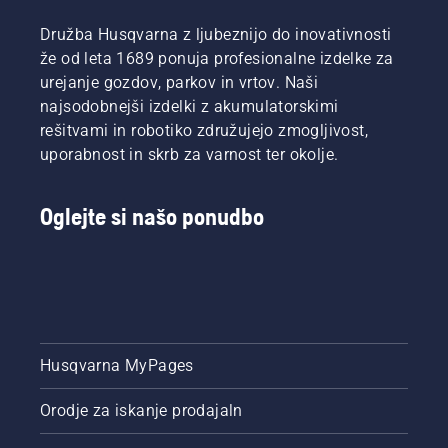
videti
Družba Husqvarna z ljubeznijo do inovativnosti
naravnost
že od leta 1689 ponuja profesionalne izdelke za
čudovita!
Predstavljamo
urejanje gozdov, parkov in vrtov. Naši
vam
najsodobnejši izdelki z akumulatorskimi
nekaj
rešitvami in robotiko združujejo zmogljivost,
preprostih
uporabnost in skrb za varnost ter okolje.
nasvetov
za nego
jesenske
Oglejte si našo ponudbo
trate, ki
vam
bodo
pomagali
postaviti
temelje
za
popolno
Husqvarna MyPages
trato v
prihodnjem
Orodje za iskanje prodajaln
letu. Če
potrebujete