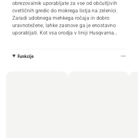
obrezovalnik uporabljate za vse od občutljivih
cvetličnih gredic do mokrega listja na zelenici.
Zaradi udobnega mehkega ročaja in dobro
uravnotežene, lahke zasnove ga je enostavno
uporabljati. Kot vsa orodja v liniji Husqvarna
Aspire™ se ta model ponaša z elegantno črno
obliko, ki ga dopolnjujejo oranžne podrobnosti, ki
intuitivno vodijo do vseh točk za upravljanje.
Funkcije
Kompaktna velikost, priložena kljuka po meri in
snemljiva cev so kot nalašč za shranjevanje v
tesnih prostorih. Akumulatorski sistem 18V
POWER FOR ALL ALLIANCE zagotavlja
prilagodljivost in hkrati prihrani prostor za
shranjevanje, saj se lahko ista akumulatorska
baterija uporablja z različnimi orodji in
blagovnimi znamkami vrtnega orodja.