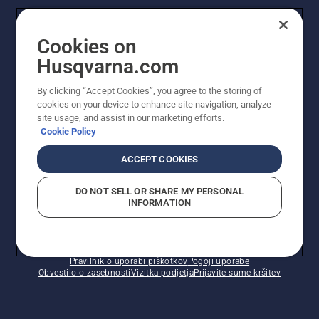
UPORABNIK
Cookies on
Husqvarna.com
PROFESIONALNI UPORABNIK
By clicking “Accept Cookies”, you agree to the storing of
cookies on your device to enhance site navigation, analyze
site usage, and assist in our marketing efforts.
Cookie Policy
ACCEPT COOKIES
DO NOT SELL OR SHARE MY PERSONAL
INFORMATION
© Husqvarna AB (obj). Vse pravice pridržane. Prikazane
so priporočene maloprodajne cene.
Pravilnik o uporabi piškotkov
Pogoji uporabe
Obvestilo o zasebnosti
Vizitka podjetja
Prijavite sume kršitev