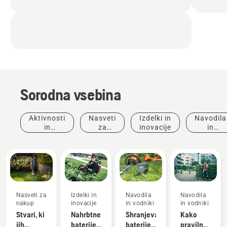
Sorodna vsebina
Aktivnosti
Nasveti
Izdelki in
Navodila
in
za
inovacije
in
dogodki
nakup
vodniki
Nasveti za
Izdelki in
Navodila
Navodila
nakup
inovacije
in vodniki
in vodniki
Stvari, ki
Nahrbtne
Shranjevanje
Kako
jih
baterije:
baterije
pravilno