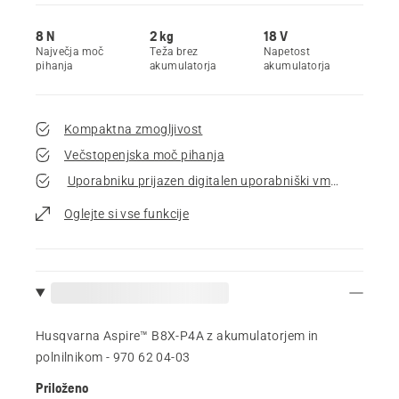
8 N
2 kg
18 V
Največja moč
Teža brez
Napetost
pihanja
akumulatorja
akumulatorja
Kompaktna zmogljivost
Večstopenjska moč pihanja
Uporabniku prijazen digitalen uporabniški vmesnik Aspir
Oglejte si vse funkcije
Husqvarna Aspire™ B8X-P4A z akumulatorjem in
polnilnikom - 970 62 04‑03
Priloženo