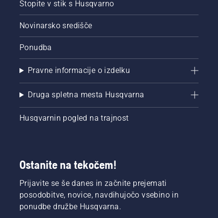
Stopite v stik s Husqvarno
spodbudo,
si najprej
oglejte
Novinarsko središče
naše
najpomembnejše
Ponudba
nasvete
za
Pravne informacije o izdelku
ohranjanje
zdrave in
bujne
Druga spletna mesta Husqvarna
trate
skozi
Husqvarnin pogled na trajnost
celotno
sezono.
Ostanite na tekočem!
Prijavite se še danes in začnite prejemati
posodobitve, novice, navdihujočo vsebino in
ponudbe družbe Husqvarna.