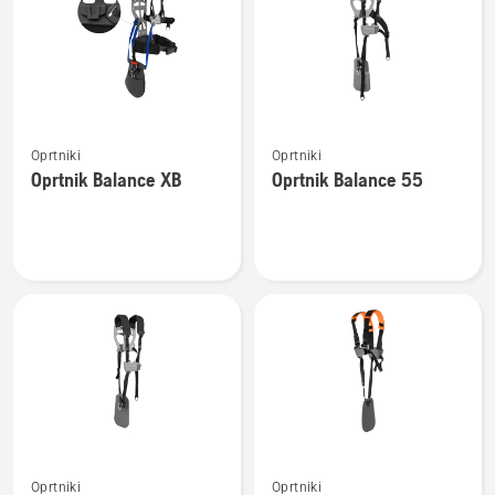
vse
Oglejte
Oglejte
Oprtniki
Oprtniki
si
si
Oprtnik Balance XB
Oprtnik Balance 55
več
več
podrobnosti
podrobnosti
o
o
Oprtnik
Oprtnik
Balance
Balance
XB
55
Oglejte
Oglejte
Oprtniki
Oprtniki
si
si