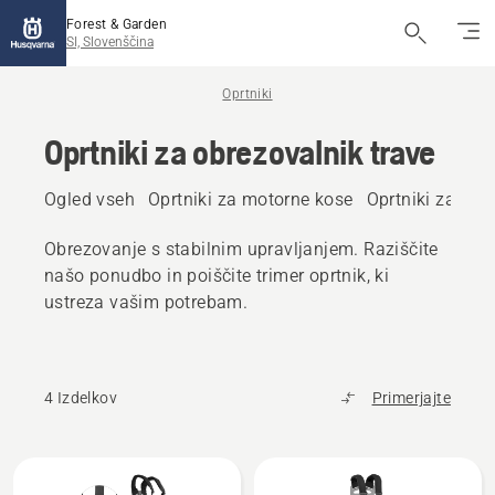
Forest & Garden
SI, Slovenščina
Oprtniki
Oprtniki za obrezovalnik trave
Ogled vseh
Oprtniki za motorne kose
Oprtniki za goz
Obrezovanje s stabilnim upravljanjem. Raziščite
našo ponudbo in poiščite trimer oprtnik, ki
ustreza vašim potrebam.
4 Izdelkov
Primerjajte
Prikaži