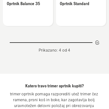
Oprtnik Balance 35
Oprtnik Standard
več
več
podrobnosti
podrobnosti
o
o
Oprtnik
Oprtnik
Balance
Standard
35
Prikazano: 4 od 4
Katero travo trimer oprtnik kupiti?
trimer oprtnik pomaga razporediti utež trimer čez 
ramena, prsni koš in boke, kar zagotavlja bolj 
uravnotežen delovni položaj pri obrezovanju 