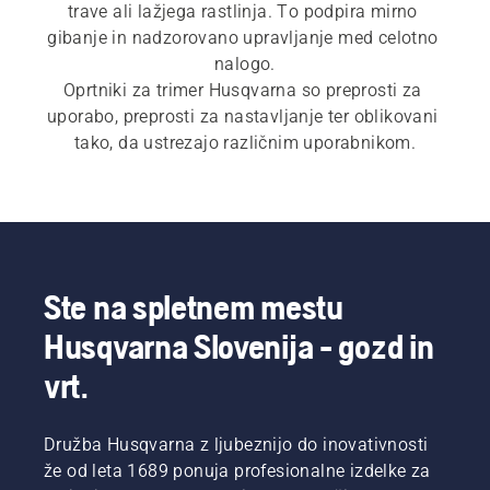
trave ali lažjega rastlinja. To podpira mirno 
gibanje in nadzorovano upravljanje med celotno 
nalogo.
Oprtniki za trimer Husqvarna so preprosti za 
uporabo, preprosti za nastavljanje ter oblikovani 
tako, da ustrezajo različnim uporabnikom.
Ste na spletnem mestu
Husqvarna Slovenija - gozd in
vrt.
Družba Husqvarna z ljubeznijo do inovativnosti
že od leta 1689 ponuja profesionalne izdelke za