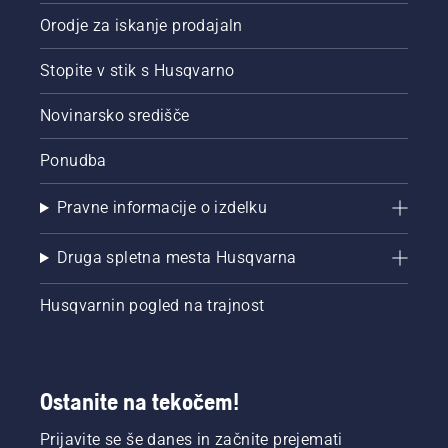
žage
Orodje za iskanje prodajaln
deluje
pravilno.
Stopite v stik s Husqvarno
Najprej
preverite
nivo olja.
Novinarsko središče
Zaženite
verižno
Ponudba
žago in
se
Pravne informacije o izdelku
prepričajte,
da je
zavora
Druga spletna mesta Husqvarna
verige
izključena.
Husqvarnin pogled na trajnost
Priganjajte
motor
verižne
žage
nekaj
Ostanite na tekočem!
centimetrov
stran od
Prijavite se še danes in začnite prejemati