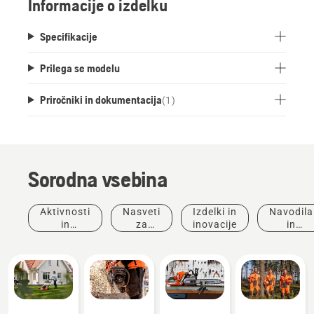
Informacije o izdelku
Specifikacije
Prilega se modelu
Priročniki in dokumentacija
(
1
)
Sorodna vsebina
Aktivnosti
Nasveti
Izdelki in
Navodila
in
za
inovacije
in
dogodki
nakup
vodniki