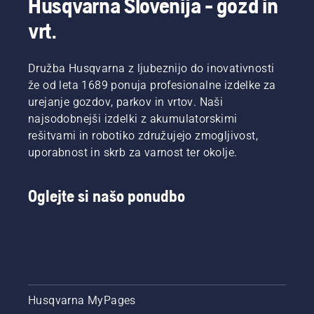
Husqvarna Slovenija - gozd in
pogosteje.
vzdolž
poskrbite.
ekipa H-
vrt.
Olje
meča.
team. So
lahko
To
tudi naši
izčrpate
podaljša
najzahtevnejš
Družba Husqvarna z ljubeznijo do inovativnosti
na dva
življenjsko
uporabniki.
načina,
že od leta 1689 ponuja profesionalne izdelke za
dobo
ki sta
meča in
urejanje gozdov, parkov in vrtov. Naši
prikazana
verige.
najsodobnejši izdelki z akumulatorskimi
v tem
Sledite
rešitvami in robotiko združujejo zmogljivost,
videoposnetku.
navodilom
uporabnost in skrb za varnost ter okolje.
v tem
kratkem
videoposnetku,
Oglejte si našo ponudbo
če želite
izvedeti,
kako
preveriti,
ali
sistem
mazanja
verige
Husqvarna MyPages
verižne