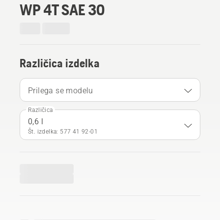
WP 4T SAE 30
Različica izdelka
Prilega se modelu
Različica
0,6 l
Št. izdelka: 577 41 92‑01