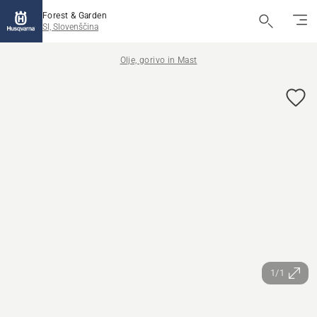
Forest & Garden
SI, Slovenščina
Olje, gorivo in Mast
1/1