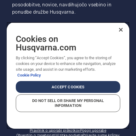
debla
posodobitve, novice, navdihujočo vsebino in
drevesa.
ponudbe družbe Husqvarna.
Olje na
deblu
kaže, da
sistem
UPORABNIK
Cookies on
mazanja
deluje.
Husqvarna.com
PROFESIONALNI UPORABNIK
By clicking “Accept Cookies”, you agree to the storing of
cookies on your device to enhance site navigation, analyze
site usage, and assist in our marketing efforts.
Cookie Policy
ACCEPT COOKIES
DO NOT SELL OR SHARE MY PERSONAL
INFORMATION
© Husqvarna AB (obj). Vse pravice pridržane. Prikazane
so priporočene maloprodajne cene.
Pravilnik o uporabi piškotkov
Pogoji uporabe
Obvestilo o zasebnosti
Vizitka podjetja
Prijavite sume kršitev