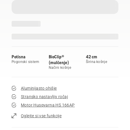
Potisna
BioClip®
42 cm
Pogonski sistem
(mulčenje)
Širina košnje
Načini košnje
Aluminijasto ohišje
Stransko nastavljiv ročaj
Motor Husqvarna HS 166AP
Oglejte si vse funkcije