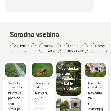
Sorodna vsebina
Aktivnosti
Nasveti
Izdelki in
Navodila
in
za
inovacije
in
dogodki
nakup
vodniki
Električna
ali
bencinska
vrtna
kosilnica
– kaj je
Navodila
Nasveti za
Navodila
in vodniki
nakup
in vodniki
najboljše?
Priprava
4 stvari,
Navodila
popolne
ki jih
za
Krajinsko
zelenice
morate
menjavo
oblikovanje
Ena
Želite
Olje
Orodja za
upoštevati
olja v
stvar je
kupiti
zamenjajte
Izdelki in