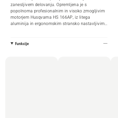
zanesljivem delovanju. Opremljena je s
popolnoma profesionalnim in visoko zmogljivim
motorjem Husqvarna HS 166AP, iz litega
aluminija in ergonomskim stransko nastavljivim
ročajem. Serija KLIPPO LB 400, optimizirana
zasnova in sestavni deli komercialnega razreda
zagotavljajo zmogljivost, na katero se lahko
Funkcije
zanesete leto za letom.