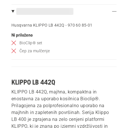
Husqvarna KLIPPO LB 442Q - 970 60 85‑01
Ni priloženo
BioClip® set
Čep za mulčenje
KLIPPO LB 442Q
KLIPPO LB 442Q, majhna, kompaktna in
enostavna za uporabo kosilnica Bioclip®.
Prilagojena za polprofesionalno uporabo na
majhnih in zapletenih površinah. Serija Klippo
LB 400 je zgrajena na zelo cenjeni platformi
KLIPPO, ki je znana po izjemni vzdržljivosti in