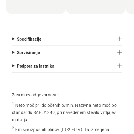
Specifikacije
Servisiranje
Podpora za lastnika
Zavrnitev odgovornosti:
1
Neto moč pri določenih o/min
:
Nazivna neto moč po
standardu SAE J1349, pri navedenem številu vrtljajev
motorja.
2
Emisije izpušnih plinov (CO2 EU V)
:
Ta izmerjena