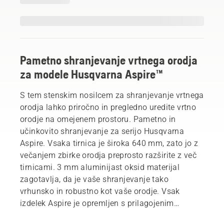
Pametno shranjevanje vrtnega orodja
za modele Husqvarna Aspire™
S tem stenskim nosilcem za shranjevanje vrtnega
orodja lahko priročno in pregledno uredite vrtno
orodje na omejenem prostoru. Pametno in
učinkovito shranjevanje za serijo Husqvarna
Aspire. Vsaka tirnica je široka 640 mm, zato jo z
večanjem zbirke orodja preprosto razširite z več
tirnicami. 3 mm aluminijast oksid materijal
zagotavlja, da je vaše shranjevanje tako
vrhunsko in robustno kot vaše orodje. Vsak
izdelek Aspire je opremljen s prilagojenim
kavljem, ki se prilega temu stenskemu nosilcu.