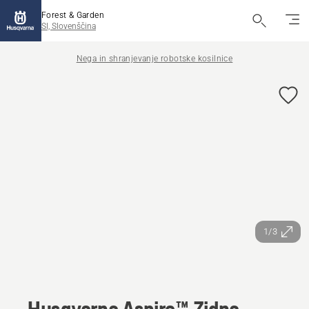
Forest & Garden
SI, Slovenščina
Nega in shranjevanje robotske kosilnice
1/3
Husqvarna Aspire™ Zidna