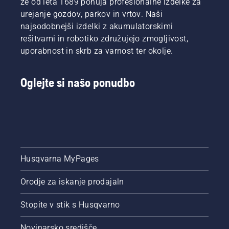
že od leta 1689 ponuja profesionalne izdelke za
urejanje gozdov, parkov in vrtov. Naši
najsodobnejši izdelki z akumulatorskimi
rešitvami in robotiko združujejo zmogljivost,
uporabnost in skrb za varnost ter okolje.
Oglejte si našo ponudbo
Husqvarna MyPages
Orodje za iskanje prodajaln
Stopite v stik s Husqvarno
Novinarsko središče