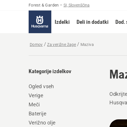
Forest & Garden
–
SI, Slovenščina
Izdelki
Deli in dodatki
Dod. 
Domov
Za verižne žage
Maziva
Maz
Kategorije izdelkov
Ogled vseh
Odkrijt
Verige
Husqvar
Meči
Baterije
Prika
Verižno olje