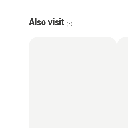
Also visit
(
7
)