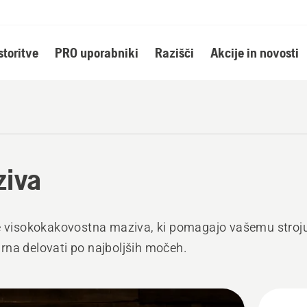
storitve
PRO uporabniki
Razišči
Akcije in novosti
iva
e visokokakovostna maziva, ki pomagajo vašemu stroj
na delovati po najboljših močeh.
ži