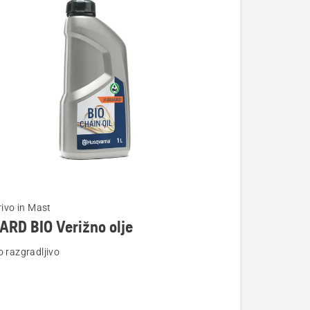
rivo in Mast
RD BIO Verižno olje
o razgradljivo
osti