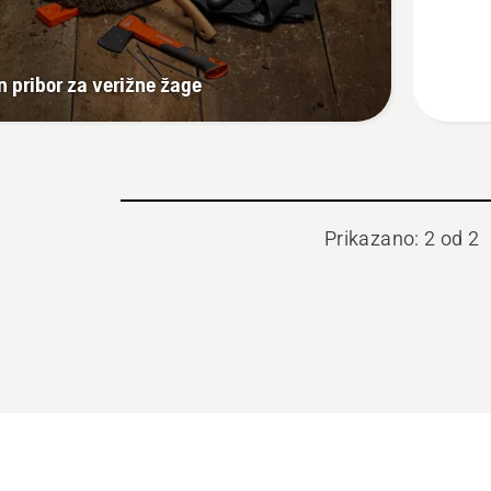
GUARD
BIO
Verižno
in pribor za verižne žage
olje
Prikazano: 2 od 2