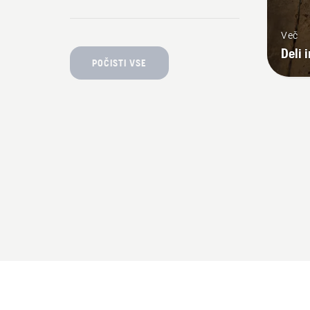
Več
Deli 
POČISTI VSE