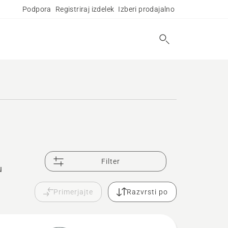
Podpora
Registriraj izdelek
Izberi prodajalno
Filter
u
Primerjajte
Razvrsti po