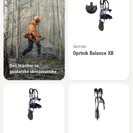
vse
Oglejte
Oprtniki
si
Oprtnik Balance XB
več
Več
podrobnosti
Deli in pribor za
o
gozdarske obrezovalnike
Oprtnik
Balance
XB
Oglejte
Oglejte