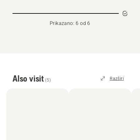
35
Prikazano: 6 od 6
Also visit
Razširi
(
5
)