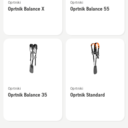
Oprtniki
Oprtniki
si
si
Oprtnik Balance X
Oprtnik Balance 55
več
več
podrobnosti
podrobnosti
o
o
Oprtnik
Oprtnik
Balance
Balance
X
55
Oglejte
Oglejte
Oprtniki
Oprtniki
si
si
Oprtnik Balance 35
Oprtnik Standard
več
več
podrobnosti
podrobnosti
o
o
Oprtnik
Oprtnik
Balance
Standard