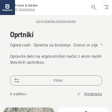
Forest & Garden
SI, Slovenščina
Za gozdarske obrezovalnike
Oprtniki
Ogled vseh
Oprema za brušenje
Gorivo in olje
Vzdrž
Opravite delo na ergonomičen način z enim naših
številnih oprtnikov.
Filter
6 Izdelkov
Primerjajte
Prikaži