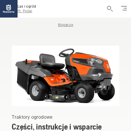
Las i ogród
PL, Polski
Wsparcie
Traktory ogrodowe
Części, instrukcje i wsparcie