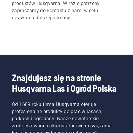
produktów Husqvarna. W razie potrzeby
zapraszamy do kontaktu z nami w celu
uzyskania dalszej pomocy.
Znajdujesz się na stronie
Husqvarna Las i Ogród Polska
Od 1689 roku firma Husqvarna oferuje
profesjonalne produkty do prac w lasach,
parkach i ogrodach. Nasze nowatorskie
zrobotyzowane i akumulatorowe rozwiązania
łączą w sobie wydajność, użyteczność,