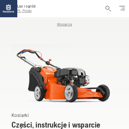
Las i ogród
PL, Polski
Wsparcie
Kosiarki
Części, instrukcje i wsparcie