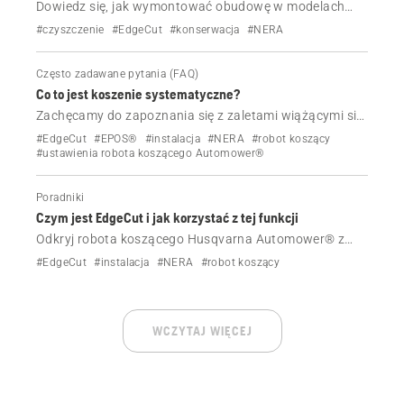
Dowiedz się, jak wymontować obudowę w modelach
Automower® 405VE NERA i 410VE NERA, np. w celu
#czyszczenie
#EdgeCut
#konserwacja
#NERA
czyszczenia.
Często zadawane pytania (FAQ)
Co to jest koszenie systematyczne?
Zachęcamy do zapoznania się z zaletami wiążącymi się
z możliwością wyboru schematów koszenia dzięki
#EdgeCut
#EPOS®
#instalacja
#NERA
#robot koszący
modelom Automower® i CEORA™ wyposażonym w
#ustawienia robota koszącego Automower®
bezprzewodową technologię EPOS®. Funkcja ta
pozwala na zwiększenie wydajność roboczej, poprzez
Poradniki
wybranie jednego z różnych schematów koszenia, i
Czym jest EdgeCut i jak korzystać z tej funkcji
uzyskanie efektu pasów na trawniku.
Odkryj robota koszącego Husqvarna Automower® z
inteligentną funkcją EdgeCut, która skutecznie przycina
#EdgeCut
#instalacja
#NERA
#robot koszący
krawędzie trawnika. Dowiedz się, jak działa, jakie są jej
zalety i jakie czynności konserwacyjne należy
wykonywać w celu uzyskania optymalnej wydajności.
WCZYTAJ WIĘCEJ