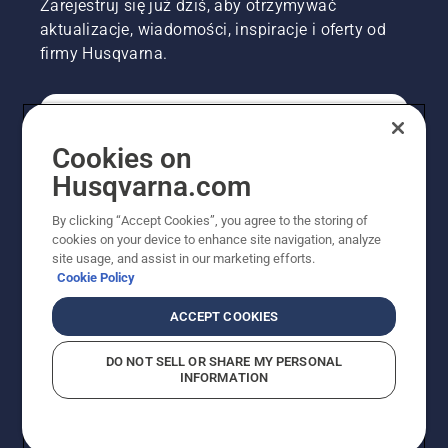
Zarejestruj się już dziś, aby otrzymywać
aktualizacje, wiadomości, inspiracje i oferty od
firmy Husqvarna.
KONSUMENT
Cookies on
Husqvarna.com
PROFESJONALISTA
By clicking “Accept Cookies”, you agree to the storing of
cookies on your device to enhance site navigation, analyze
site usage, and assist in our marketing efforts.
Cookie Policy
ACCEPT COOKIES
DO NOT SELL OR SHARE MY PERSONAL
INFORMATION
© Husqvarna AB (publ). Wszelkie prawa zastrzeżone.
Pokazane ceny są sugerowanymi cenami detalicznymi.
Polityka w zakresie plików cookie
Warunki użytkowania