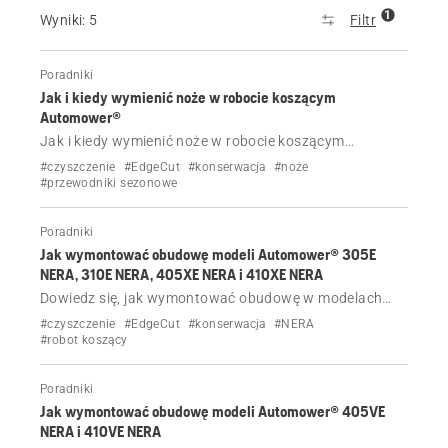
1
Wyniki: 5
Filtr
Poradniki
Jak i kiedy wymienić noże w robocie koszącym
Automower®
Jak i kiedy wymienić noże w robocie koszącym
Automower® z funkcją EdgeCut lub bez niej.
#czyszczenie
#EdgeCut
#konserwacja
#noże
#przewodniki sezonowe
Poradniki
Jak wymontować obudowę modeli Automower® 305E
NERA, 310E NERA, 405XE NERA i 410XE NERA
Dowiedz się, jak wymontować obudowę w modelach
Automower® 305E NERA, 310E NERA, 405XE NERA i
#czyszczenie
#EdgeCut
#konserwacja
#NERA
410XE NERA, np. w celu czyszczenia.
#robot koszący
Poradniki
Jak wymontować obudowę modeli Automower® 405VE
NERA i 410VE NERA