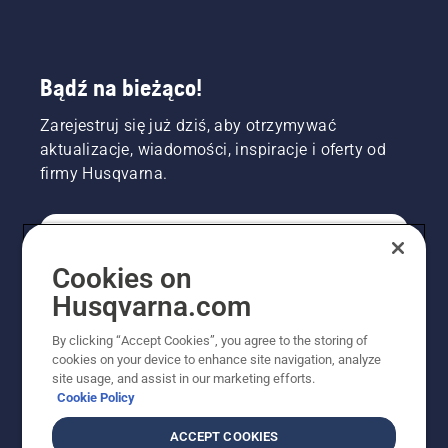
Bądź na bieżąco!
Zarejestruj się już dziś, aby otrzymywać
aktualizacje, wiadomości, inspiracje i oferty od
firmy Husqvarna.
KONSUMENT
Cookies on
Husqvarna.com
PROFESJONALISTA
By clicking “Accept Cookies”, you agree to the storing of
cookies on your device to enhance site navigation, analyze
site usage, and assist in our marketing efforts.
Cookie Policy
ACCEPT COOKIES