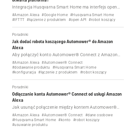
Integracja Husqvarna Smart Home ma interfejs open
API.
#Amazon Alexa
#Google Home
#Husqvarna Smart Home
#IFTTT
#łączenie z produktem
#open API
#robot koszący
Poradniki
Jak dodać robota koszącego Automower® do Amazon
Alexa
Aby połączyć konto Automower® Connect z Amazon
Alexa, wykonaj poniższe proste czynności.
#Amazon Alexa
#Automower® Connect
#dodawanie produktu
#Husqvarna Smart Home
#konfiguracja
#łączenie z produktem
#robot koszący
Poradniki
Odłączanie konta Automower® Connect od usługi Amazon
Alexa
Jak usunąć połączenie między kontem Automower®
Connect a Amazon Alexa.
#Amazon Alexa
#Automower® Connect
#dane osobowe
#Husqvarna Smart Home
#konto
#robot koszący
#usuwanie produktu