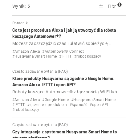
1
Wyniki: 5
Filtr
Poradniki
Co to jest procedura Alexa i jak ją utworzyć dla robota
koszącego Automower®?
Możesz zaoszczędzić czas i ułatwić sobie życie,
sterując robotem Automower® za pomocą procedur
#Amazon Alexa
#Automower® Connect
Alexa.
#Husqvarna Smart Home
#IFTTT
#robot koszący
Często zadawane pytania (FAQ)
Które produkty Husqvarna są zgodne z Google Home,
Amazon Alexa, IFTTT i open API?
Roboty koszące Automower® z łącznością Wi-Fi lub
komórkową mogą być sterowane za pośrednictwem
#Amazon Alexa
#Google Home
#Husqvarna Smart Home
usług inteligentnego domu.
#IFTTT
#łączenie z produktem
#łączność
#open API
#robot koszący
Często zadawane pytania (FAQ)
Czy integracja z systemem Husqvarna Smart Home to
otwarta platforma?