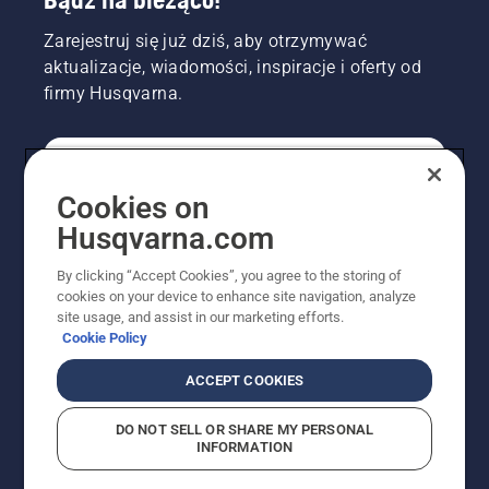
Zarejestruj się już dziś, aby otrzymywać
aktualizacje, wiadomości, inspiracje i oferty od
firmy Husqvarna.
KONSUMENT
Cookies on
Husqvarna.com
PROFESJONALISTA
By clicking “Accept Cookies”, you agree to the storing of
cookies on your device to enhance site navigation, analyze
site usage, and assist in our marketing efforts.
Cookie Policy
ACCEPT COOKIES
DO NOT SELL OR SHARE MY PERSONAL
INFORMATION
© Husqvarna AB (publ). Wszelkie prawa zastrzeżone.