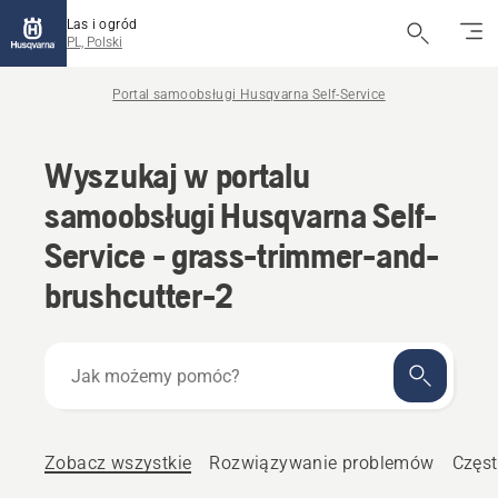
Las i ogród
PL, Polski
Portal samoobsługi Husqvarna Self-Service
Wyszukaj w portalu
samoobsługi Husqvarna Self-
Service - grass-trimmer-and-
brushcutter-2
Jak
możemy
pomóc?
Zobacz wszystkie
Rozwiązywanie problemów
Częst