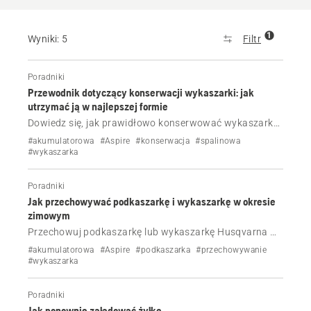
1
Wyniki: 5
Filtr
Poradniki
Przewodnik dotyczący konserwacji wykaszarki: jak
utrzymać ją w najlepszej formie
Dowiedz się, jak prawidłowo konserwować wykaszarkę
Husqvarna, korzystając z tej kompletnej listy kontrolnej.
#akumulatorowa
#Aspire
#konserwacja
#spalinowa
Dowiedz się, co należy sprawdzić, wyczyścić i wymienić,
#wykaszarka
aby zapewnić optymalną wydajność maszyny.
Poradniki
Jak przechowywać podkaszarkę i wykaszarkę w okresie
zimowym
Przechowuj podkaszarkę lub wykaszarkę Husqvarna w
prawidłowy sposób poza sezonem. Dowiedz się, jak
#akumulatorowa
#Aspire
#podkaszarka
#przechowywanie
chronić modele spalinowe i akumulatorowe przed
#wykaszarka
korozją, problemami z paliwem i nadmiernym zużyciem.
Poradniki
Jak ponownie załadować żyłkę