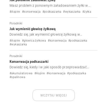
Masz problem z ponownym załadowaniem żyłki w
posiadanym produkcie Husqvarna? Postępuj zgodnie z
#Aspire
#konserwacja
#podkaszarka
#wykaszarka
#żyłka
tym prostym przewodnikiem krok po kroku w formie
filmiku, który obejmuje wszystkie typy głowic, aby
Poradniki
szybko, łatwo i bez frustracji ponownie załadować
Jak wymienić głowicę żyłkową
żyłkę.
Dowiedz się, jak wymienić głowicę żyłkową w
podkaszarce Husqvarna.
#Aspire
#głowica żyłkowa
#konserwacja
#podkaszarka
#wykaszarka
Poradniki
Konserwacja podkaszarki
Dowiedz się, kiedy i w jaki sposób przeprowadzać
konserwację podkaszarki Husqvarna.
#akumulatorowa
#Aspire
#konserwacja
#podkaszarka
#spalinowa
WCZYTAJ WIĘCEJ