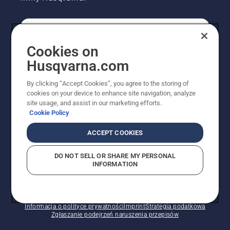
KONSUMENT
Cookies on
Husqvarna.com
PROFESJONALISTA
By clicking “Accept Cookies”, you agree to the storing of
cookies on your device to enhance site navigation, analyze
site usage, and assist in our marketing efforts.
Cookie Policy
ACCEPT COOKIES
DO NOT SELL OR SHARE MY PERSONAL
INFORMATION
© Husqvarna AB (publ). Wszelkie prawa zastrzeżone.
Pokazane ceny są sugerowanymi cenami detalicznymi.
Polityka w zakresie plików cookie
Warunki użytkowania
Informacja o polityce prywatności
Imprint
Strategia podatkowa
Zgłaszanie podejrzeń naruszenia przepisów