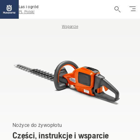
Las i ogród
PL, Polski
Wsparcie
Nożyce do żywopłotu
Części, instrukcje i wsparcie