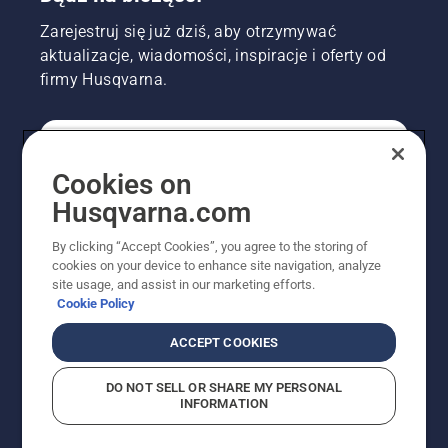
Zarejestruj się już dziś, aby otrzymywać
aktualizacje, wiadomości, inspiracje i oferty od
firmy Husqvarna.
KONSUMENT
Cookies on
Husqvarna.com
PROFESJONALISTA
By clicking “Accept Cookies”, you agree to the storing of
cookies on your device to enhance site navigation, analyze
site usage, and assist in our marketing efforts.
Cookie Policy
ACCEPT COOKIES
DO NOT SELL OR SHARE MY PERSONAL
INFORMATION
© Husqvarna AB (publ). Wszelkie prawa zastrzeżone.