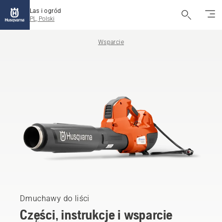
Las i ogród
PL, Polski
Wsparcie
Dmuchawy do liści
Części, instrukcje i wsparcie