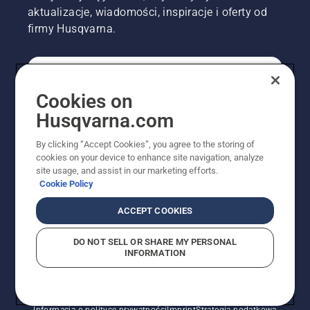
aktualizacje, wiadomości, inspiracje i oferty od
firmy Husqvarna.
KONSUMENT
Cookies on
Husqvarna.com
PROFESJONALISTA
By clicking “Accept Cookies”, you agree to the storing of
cookies on your device to enhance site navigation, analyze
site usage, and assist in our marketing efforts.
Cookie Policy
ACCEPT COOKIES
DO NOT SELL OR SHARE MY PERSONAL
INFORMATION
© Husqvarna AB (publ). Wszelkie prawa zastrzeżone.
Pokazane ceny są sugerowanymi cenami detalicznymi.
Polityka w zakresie plików cookie
Warunki użytkowania
Informacja o polityce prywatności
Imprint
Strategia podatkowa