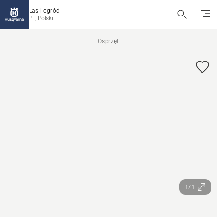
Las i ogród
PL, Polski
Osprzęt
1/1