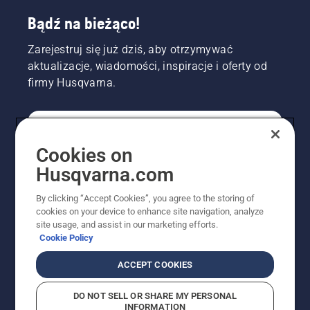
Bądź na bieżąco!
Zarejestruj się już dziś, aby otrzymywać
aktualizacje, wiadomości, inspiracje i oferty od
firmy Husqvarna.
KONSUMENT
Cookies on
Husqvarna.com
PROFESJONALISTA
By clicking “Accept Cookies”, you agree to the storing of
cookies on your device to enhance site navigation, analyze
site usage, and assist in our marketing efforts.
Cookie Policy
ACCEPT COOKIES
DO NOT SELL OR SHARE MY PERSONAL
INFORMATION