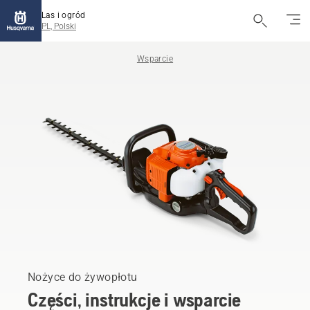
Las i ogród
PL, Polski
Wsparcie
Nożyce do żywopłotu
Części, instrukcje i wsparcie