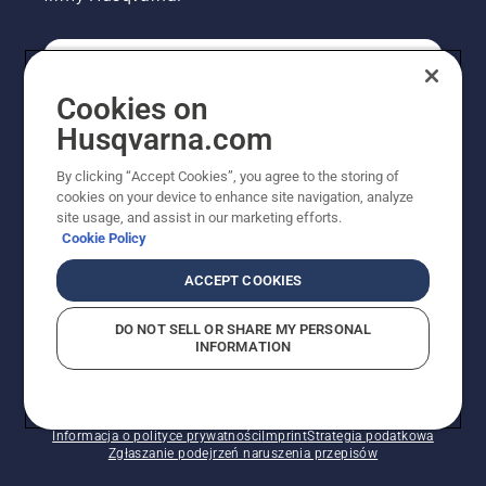
KONSUMENT
Cookies on
Husqvarna.com
PROFESJONALISTA
By clicking “Accept Cookies”, you agree to the storing of
cookies on your device to enhance site navigation, analyze
site usage, and assist in our marketing efforts.
Cookie Policy
ACCEPT COOKIES
DO NOT SELL OR SHARE MY PERSONAL
INFORMATION
© Husqvarna AB (publ). Wszelkie prawa zastrzeżone.
Pokazane ceny są sugerowanymi cenami detalicznymi.
Polityka w zakresie plików cookie
Warunki użytkowania
Informacja o polityce prywatności
Imprint
Strategia podatkowa
Zgłaszanie podejrzeń naruszenia przepisów