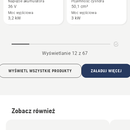
Napięcie akumulatora
Pojemność cylindra
o
o
36 V
50,1 cm³
550i
550 XP®
Moc wyjściowa
Moc wyjściowa
3,2 kW
3 kW
XP®
Mark
G
II
Wyświetlanie 12 z 67
WYŚWIETL WSZYSTKIE PRODUKTY
ZAŁADUJ WIĘCEJ
Zobacz również