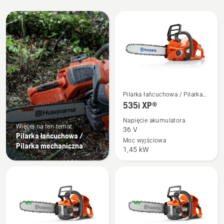
Wszystkie
produkty
Zobacz
Pilarka łańcuchowa / Pilarka
więcej
mechaniczna
535i XP®
szczegółów
Napięcie akumulatora
o
Więcej na ten temat
36 V
Pilarka łańcuchowa /
535i
Moc wyjściowa
Pilarka mechaniczna
1,45 kW
XP®