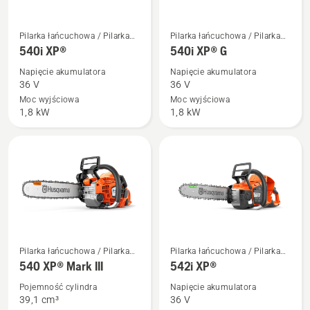
Zobacz
Zobacz
Pilarka łańcuchowa / Pilarka
Pilarka łańcuchowa / Pilarka
więcej
więcej
mechaniczna
mechaniczna
540i XP®
540i XP® G
szczegółów
szczegółów
Napięcie akumulatora
Napięcie akumulatora
o
o
36 V
36 V
540i
540i
Moc wyjściowa
Moc wyjściowa
1,8 kW
1,8 kW
XP®
XP®
G
Zobacz
Zobacz
Pilarka łańcuchowa / Pilarka
Pilarka łańcuchowa / Pilarka
więcej
więcej
mechaniczna
mechaniczna
540 XP® Mark III
542i XP®
szczegółów
szczegółów
Pojemność cylindra
Napięcie akumulatora
o
o
39,1 cm³
36 V