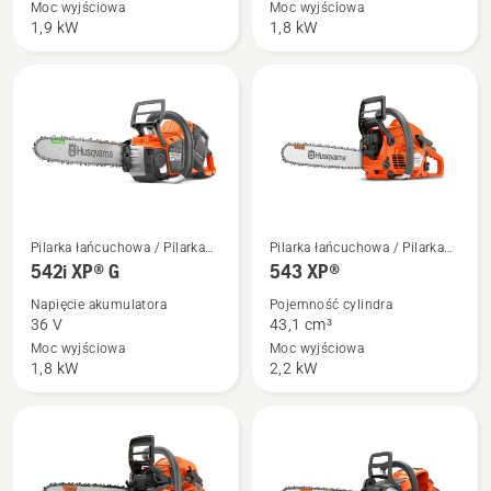
540 XP®
542i
Moc wyjściowa
Moc wyjściowa
1,9 kW
1,8 kW
Mark
XP®
III
Zobacz
Zobacz
Pilarka łańcuchowa / Pilarka
Pilarka łańcuchowa / Pilarka
więcej
więcej
mechaniczna
mechaniczna
542i XP® G
543 XP®
szczegółów
szczegółów
Napięcie akumulatora
Pojemność cylindra
o
o
36 V
43,1 cm³
542i
543 XP®
Moc wyjściowa
Moc wyjściowa
1,8 kW
2,2 kW
XP®
G