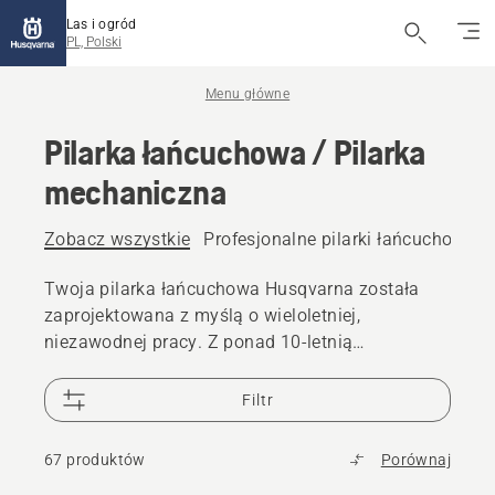
Las i ogród
PL, Polski
Menu główne
Pilarka łańcuchowa / Pilarka
mechaniczna
Zobacz wszystkie
Profesjonalne pilarki łańcuchowe
Twoja pilarka łańcuchowa Husqvarna została
zaprojektowana z myślą o wieloletniej,
niezawodnej pracy. Z ponad 10-letnią
dostępnością części zamiennych do pilarek
łańcuchowych i 25 000 sprzedawców na całym
Filtr
świecie, masz pewność, że wsparcie jest zawsze
w zasięgu ręki
67 produktów
Porównaj