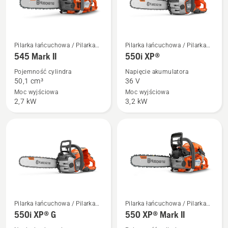
Zobacz
Zobacz
Pilarka łańcuchowa / Pilarka
Pilarka łańcuchowa / Pilarka
więcej
więcej
mechaniczna
mechaniczna
545 Mark II
550i XP®
szczegółów
szczegółów
Pojemność cylindra
Napięcie akumulatora
o
o
50,1 cm³
36 V
545
550i
Moc wyjściowa
Moc wyjściowa
2,7 kW
3,2 kW
Mark
XP®
II
Zobacz
Zobacz
Pilarka łańcuchowa / Pilarka
Pilarka łańcuchowa / Pilarka
więcej
więcej
mechaniczna
mechaniczna
550i XP® G
550 XP® Mark II
szczegółów
szczegółów