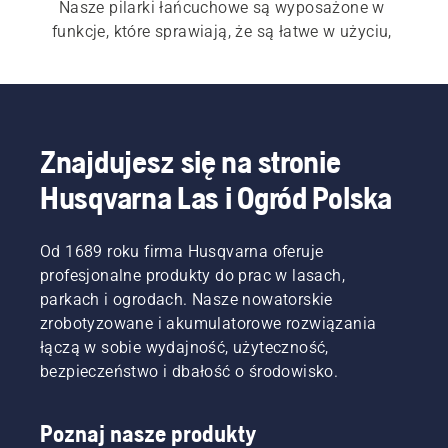
Nasze pilarki łańcuchowe są wyposażone w 
funkcje, które sprawiają, że są łatwe w użyciu, 
niezawodne i wytrzymałe, a jednocześnie nadal 
zapewniają moc i doskonałą wydajność przez 
cały czas.
Zarówno w przypadku naszych 
elektrycznych i 
Znajdujesz się na stronie
akumulatorowych pilarek łańcuchowych
 , jak i 
Husqvarna Las i Ogród Polska
pilarek spalinowych
 niezwykle ważny jest szybki 
i łatwy rozruch. Każda pilarka łańcuchowa 
uruchamia się za naciśnięciem przycisku lub 
Od 1689 roku firma Husqvarna oferuje
łatwym pociągnięciem linki, aby spełnić 
profesjonalne produkty do prac w lasach,
wymagania klienta.  Nasza szeroka oferta 
parkach i ogrodach. Nasze nowatorskie
obejmuje również 
profesjonalne pilarki 
zrobotyzowane i akumulatorowe rozwiązania
łańcuchowe
, 
pilarki arborystyczne
  oraz 
mini piły 
łączą w sobie wydajność, użyteczność,
łańcuchowe
.
bezpieczeństwo i dbałość o środowisko.
Poznaj nasze produkty