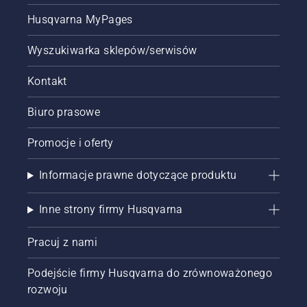
naprawdę
Mark III i
poważne
Husqvarna MyPages
Husqvarna
zniszczenia”
T540
— mówi.
XP®
Wyszukiwarka sklepów/serwisów
Mark III.
Kontakt
Biuro prasowe
Promocje i oferty
Informacje prawne dotyczące produktu
Inne strony firmy Husqvarna
Pracuj z nami
Podejście firmy Husqvarna do zrównoważonego
rozwoju