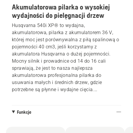
Akumulatorowa pilarka o wysokiej
wydajności do pielęgnacji drzew
Husqvarna 540i XP® to wydajna,
akumulatorowa, pilarka z akumulatorem 36 V,
której moc jest porównywalna z piłą spalinową o
pojemności 40 cm3, jeśli korzystamy z
akumulatora Husqvarna o dużej pojemności.
Mocny silnik i prowadnice od 14 do 16 cali
sprawiają, że jest to nasza najlepsza
akumulatorowa profesjonalna pilarka do
usuwania małych i średnich drzew, gdzie
potrzebne są płynne i wydajne cięcia.
Zintegrowana łączność ułatwia śledzenie
statystyk użytkowania, historii serwisowania i
ostatniej znanej lokalizacji w aplikacji Husqvarna
Funkcje
Fleet Services™. Wskaźnik oleju na klawiaturze
zapala się, gdy konieczne jest uzupełnienie oleju
łańcuchowego.