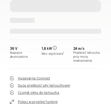
36 V
1,8 kW
24 m/s
Napięcie
Prędkość łańcucha
1
Moc wyjściowa
akumulatora
przy mocy
maksymalnej
Husqvarna Connect
Duża prędkość piły łańcuchowej
Czujnik oleju do łańcucha
Pokaz wszystkie funkcje