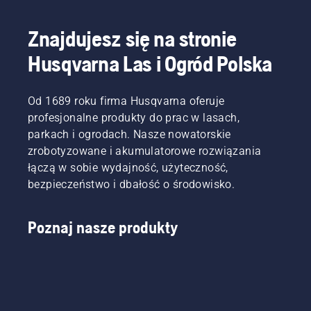
odpowiedni
pilarką w
specjalistów
rozmiar i
ciężkich
zajmujących
Znajdujesz się na stronie
rodzaj
warunkach.
się
pilarki.
Na
pielęgnacją
Husqvarna Las i Ogród Polska
przykład
drzew.
wykonywani
Na
niebezpieczn
początku
Od 1689 roku firma Husqvarna oferuje
zadania,
2023
profesjonalne produkty do prac w lasach,
jakim
roku
parkach i ogrodach. Nasze nowatorskie
jest
wprowadzone
porządkowan
zrobotyzowane i akumulatorowe rozwiązania
zostaną
obszaru
dwie
łączą w sobie wydajność, użyteczność,
po
nowe
bezpieczeństwo i dbałość o środowisko.
burzy.
spalinowe
Zadaniem
pilarki
tym
łańcuchowe
Poznaj nasze produkty
powinni
o
zajmować
pojemności
się tylko
40 cm3
przeszkoleni
—
profesjonaliśc
Husqvarna
„Widywałem
540 XP®