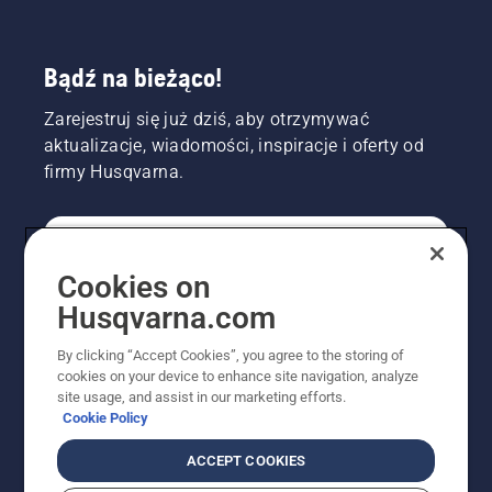
Bądź na bieżąco!
Zarejestruj się już dziś, aby otrzymywać
aktualizacje, wiadomości, inspiracje i oferty od
firmy Husqvarna.
KONSUMENT
Cookies on
Husqvarna.com
PROFESJONALISTA
By clicking “Accept Cookies”, you agree to the storing of
cookies on your device to enhance site navigation, analyze
site usage, and assist in our marketing efforts.
Cookie Policy
ACCEPT COOKIES