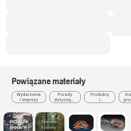
Powiązane materiały
Rozwiązania
Wydarzenia
Porady
Produkty
Ins
Profesjonalne
i imprezy
dotyczące
i
prz
materiały
zakupu
innowacje
eksploatacyjne
i
narzędzia
Chainsaw
do prac w
Academy