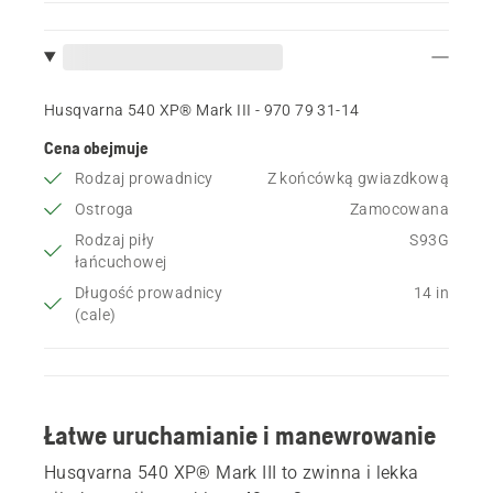
Husqvarna 540 XP® Mark III - 970 79 31‑14
Cena obejmuje
Rodzaj prowadnicy
Z końcówką gwiazdkową
Ostroga
Zamocowana
Rodzaj piły
S93G
łańcuchowej
Długość prowadnicy
14 in
(cale)
Łatwe uruchamianie i manewrowanie
Husqvarna 540 XP® Mark III to zwinna i lekka