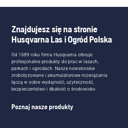
sobie
o tym, że
—
kilka
dana
Husqvarna
pytań na
pilarka
540 XP®
temat
łańcuchowa
Mark III i
tego, jak
jest
Znajdujesz się na stronie
Husqvarna
zamierzasz
najlepszym
T540
z niej
wyborem.
Husqvarna Las i Ogród Polska
XP®
korzystać.
Mark III.
Odpowiedzi
pomogą
Od 1689 roku firma Husqvarna oferuje
Ci
profesjonalne produkty do prac w lasach,
wybrać
parkach i ogrodach. Nasze nowatorskie
odpowiedni
zrobotyzowane i akumulatorowe rozwiązania
rozmiar i
rodzaj
łączą w sobie wydajność, użyteczność,
pilarki.
bezpieczeństwo i dbałość o środowisko.
Poznaj nasze produkty