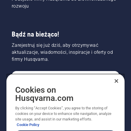
rozwoju
Bądź na bieżąco!
Zarejestruj się już dziś, aby otrzymywać
aktualizacje, wiadomości, inspiracje i oferty od
firmy Husqvarna.
KONSUMENT
Cookies on
Husqvarna.com
PROFESJONALISTA
By clicking “Accept Cookies”, you agree to the storing of
cookies on your device to enhance site navigation, analyze
site usage, and assist in our marketing efforts.
Cookie Policy