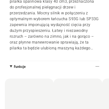
pilarka spalinowa klasy 40 cm3, przeznaczona
do profesjonalnej pielęgnacji drzew i
przerzedzania. Mocny silnik w połączeniu z
optymalnym wyborem łańcucha S93G lub SP33G
zapewnia imponującą wydajność cięcia przy
dużym przyspieszeniu. Łatwy i niezawodny
rozruch – zarówno na zimno, jak i na gorąco –
oraz płynne manewrowanie sprawiają, że ta
pilarka ta będzie ulubioną maszyną każdego
zespołu zajmującego się pielęgnacją drzew.
Funkcje