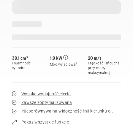
39,1 cm³
1,9 kW
20 m/s
Pojemność
Prędkość łańcucha
1
Moc wyjściowa
cylindra
przy mocy
maksymalnej
Wysoka wydajność cięcia
Zawsze zoptymalizowana
Nieporównywalna widoczność linii kierunku obalania
Pokaz wszystkie funkcje