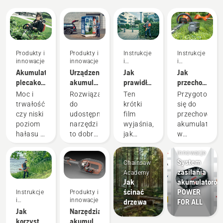
Produkty i
Produkty i
Instrukcje
Instrukcje
innowacje
innowacje
i
i
przewodniki
przewodniki
Akumulator
Urządzenia
Jak
Jak
plecakowy:
akumulatorowe
prawidłowo
przechowywa
Rewolucja
do
skonfigurować
akumulator
Moc i
Rozwiązanie
Ten
Przygotowują
w
udostępniania
i
Husqvarna
trwałość
do
krótki
się do
narzędziach
za
zamocować
w
czy niski
udostępniania
film
przechowywa
ręcznych
pośrednictwem
akumulator
okresie
poziom
narzędzi
wyjaśnia,
akumulatoró
zasilanych
cyfrowych
plecakowy
zimowym
hałasu i
to dobry
jak
w
akumulatorem
domków
Produkty i
stabilność?
i
skonfigurować
okresie
narzędziowych
innowacje
Z
odpowiedzialny
i
zimowym,
System
Chainsaw
naszym
sposób
wyregulować
należy
zasilania
Academy
akumulatorem
na
akumulator
wziąć
Jak
akumulatorow
plecakowym
korzystanie
plecakowy,
pod
ścinać
POWER
Instrukcje
Produkty i
nie
z
używany
uwagę
i
innowacje
drzewa
FOR ALL
trzeba
produktów,
do pracy
kilka
przewodniki
Jak
Narzędzia
już
który
z
czynników,
korzystać
akumulatorowe