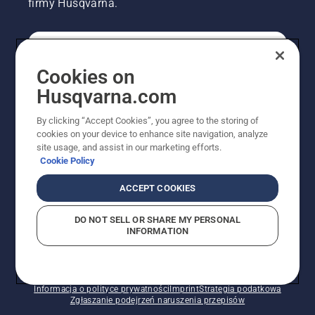
firmy Husqvarna.
KONSUMENT
Cookies on
Husqvarna.com
PROFESJONALISTA
By clicking “Accept Cookies”, you agree to the storing of
cookies on your device to enhance site navigation, analyze
site usage, and assist in our marketing efforts.
Cookie Policy
ACCEPT COOKIES
DO NOT SELL OR SHARE MY PERSONAL
INFORMATION
© Husqvarna AB (publ). Wszelkie prawa zastrzeżone.
Pokazane ceny są sugerowanymi cenami detalicznymi.
Polityka w zakresie plików cookie
Warunki użytkowania
Informacja o polityce prywatności
Imprint
Strategia podatkowa
Zgłaszanie podejrzeń naruszenia przepisów