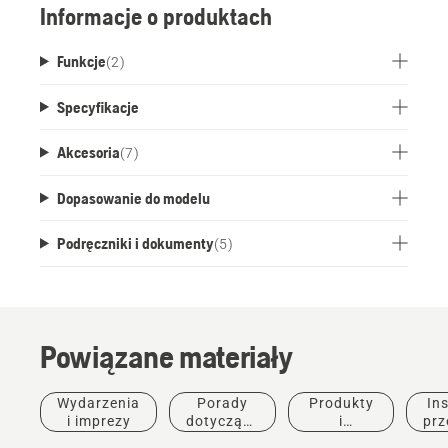
Informacje o produktach
Funkcje
(
2
)
Specyfikacje
Akcesoria
(
7
)
Dopasowanie do modelu
Podręczniki i dokumenty
(
5
)
Powiązane materiały
Wydarzenia
Porady
Produkty
Ins
i imprezy
dotyczące
i
prz
zakupu
innowacje