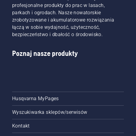
zachowaniu
naszych
profesjonalne produkty do prac w lasach,
momentu
urządzeń
parkach i ogrodach. Nasze nowatorskie
obrotowego,
akumulatorowych
zrobotyzowane i akumulatorowe rozwiązania
aby
poprzez
łączą w sobie wydajność, użyteczność,
użytkownik
wypożyczenie
mógł
bezpieczeństwo i dbałość o środowisko.
ich z
wydłużyć
cyfrowych
czas
domków
Poznaj nasze produkty
pracy
narzędziowych
akumulatora
o nazwie
podczas
Tools for
koszenia
You w
trawy.
wielu
Wystarczy
krajach.
nacisnąć
jeden
Husqvarna MyPages
przycisk
na
Wyszukiwarka sklepów/serwisów
podkaszarce,
aby
włączyć
Kontakt
lub