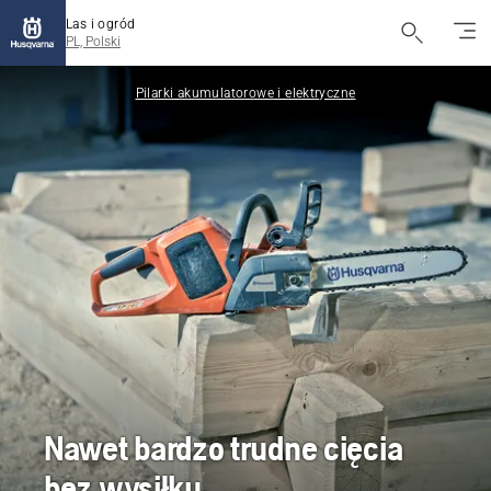
Las i ogród
PL, Polski
Pilarki akumulatorowe i elektryczne
Nawet bardzo trudne cięcia
bez wysiłku