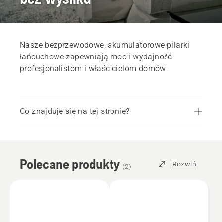
Nasze bezprzewodowe, akumulatorowe pilarki
łańcuchowe zapewniają moc i wydajność
profesjonalistom i właścicielom domów.
Co znajduje się na tej stronie?
Polecane produkty
Kampanie i oferty
Polecane produkty
Usługi
Rozwiń
(
2
)
Części i osprzęt
Znajdź lokalny sklep