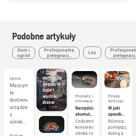
Podobne artykuły
Rozwiązania
Dom i
Profesjonalna
Profesjonal
Las
Profesjonalne
ogród
pielęgnacja
pielęgnacj
materiały
zieleni
drzew
eksploatacyjne
i
narzędzia
Opinie
do prac w
Maszyny
lesie i
te
wycinki
Produkty i
Porady
dorównują
innowacje
dotyczące
drzew
zakupu
urządzeniom
Narzędzia
W jaki
akumulatorowe
sposób
z
minimalizują
wybrać
Codzienna
Różnica
silnikiem
konieczność
najlepszą
konserwacja
pomiędzy
dwusuwowym,
konserwacji
dla
silnika to
dobrą a
Nurture