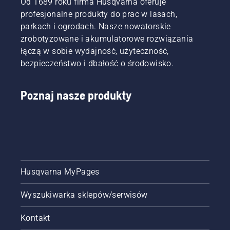
Od 1689 roku firma Husqvarna oferuje
przygotować
bardzo
profesjonalne produkty do prac w lasach,
odpowiednią
wydajnemu
parkach i ogrodach. Nasze nowatorskie
mieszankę,
spalaniu.
zrobotyzowane i akumulatorowe rozwiązania
by
zapewnić
łączą w sobie wydajność, użyteczność,
bezawaryjnie
bezpieczeństwo i dbałość o środowisko.
działanie
pilarki.
Poznaj nasze produkty
Husqvarna MyPages
Wyszukiwarka sklepów/serwisów
Kontakt