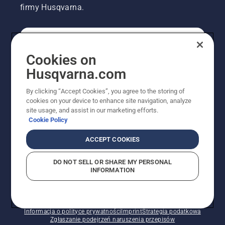
firmy Husqvarna.
KONSUMENT
Cookies on
Husqvarna.com
PROFESJONALISTA
By clicking “Accept Cookies”, you agree to the storing of
cookies on your device to enhance site navigation, analyze
site usage, and assist in our marketing efforts.
Cookie Policy
ACCEPT COOKIES
DO NOT SELL OR SHARE MY PERSONAL
INFORMATION
© Husqvarna AB (publ). Wszelkie prawa zastrzeżone.
Pokazane ceny są sugerowanymi cenami detalicznymi.
Polityka w zakresie plików cookie
Warunki użytkowania
Informacja o polityce prywatności
Imprint
Strategia podatkowa
Zgłaszanie podejrzeń naruszenia przepisów