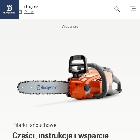
Las i ogród
PL, Polski
Wsparcie
Pilarki łańcuchowe
Części, instrukcje i wsparcie