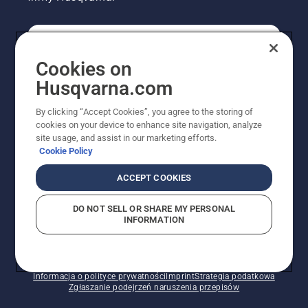
KONSUMENT
Cookies on
Husqvarna.com
PROFESJONALISTA
By clicking “Accept Cookies”, you agree to the storing of
cookies on your device to enhance site navigation, analyze
site usage, and assist in our marketing efforts.
Cookie Policy
ACCEPT COOKIES
DO NOT SELL OR SHARE MY PERSONAL
INFORMATION
© Husqvarna AB (publ). Wszelkie prawa zastrzeżone.
Pokazane ceny są sugerowanymi cenami detalicznymi.
Polityka w zakresie plików cookie
Warunki użytkowania
Informacja o polityce prywatności
Imprint
Strategia podatkowa
Zgłaszanie podejrzeń naruszenia przepisów