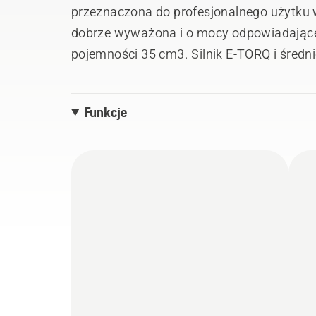
przeznaczona do profesjonalnego użytku 
dobrze wyważona i o mocy odpowiadające
pojemności 35 cm3. Silnik E-TORQ i śred
wydajność potrzebną do wykonania pracy 
ważne komponenty zostały przeniesione 
Funkcje
podczas gdy wysoki uchwyt i zawieszenie
Zawiera nóż do trawy, głowicę żyłkową or
akumulatora i ładowarki.