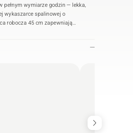
w pełnym wymiarze godzin — lekka,
j wykaszarce spalinowej o
nica robocza 45 cm zapewniają
na czas. Przekładnia kątowa ci inne
z naszej gamy silników benzynowych,
 silnika są wykonane z magnezu.
az szelki Balance XB. Nie zawiera