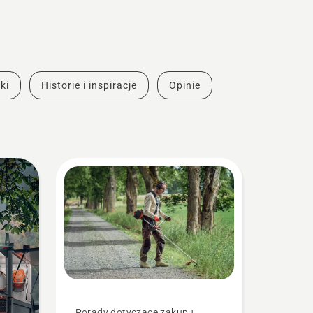
ki
Historie i inspiracje
Opinie
Porady dotyczące zakupu