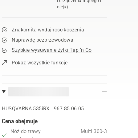
i urządzenia tnącego i
oleju)
Znakomita wydajność koszenia
Naprawdę bezprzewodowa
Szybkie wysuwanie żyłki Tap 'n Go
Pokaz wszystkie funkcje
HUSQVARNA 535iRX - 967 85 06‑05
Cena obejmuje
Nóż do trawy
Multi 300-3