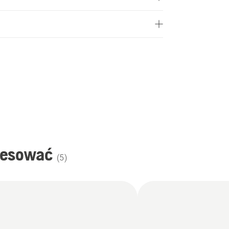
resować
(
5
)