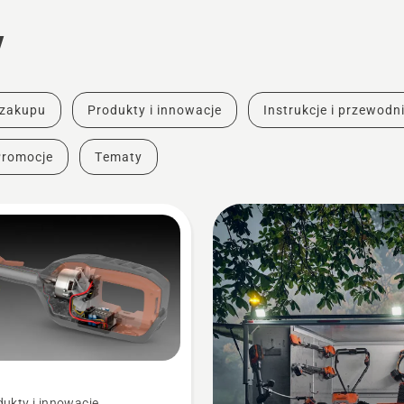
y
 zakupu
Produkty i innowacje
Instrukcje i przewodni
Promocje
Tematy
ukty i innowacje