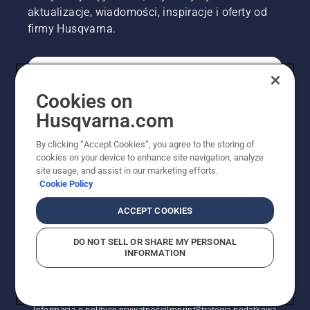
aktualizacje, wiadomości, inspiracje i oferty od
firmy Husqvarna.
KONSUMENT
Cookies on
Husqvarna.com
PROFESJONALISTA
By clicking “Accept Cookies”, you agree to the storing of
cookies on your device to enhance site navigation, analyze
site usage, and assist in our marketing efforts.
Cookie Policy
ACCEPT COOKIES
DO NOT SELL OR SHARE MY PERSONAL
INFORMATION
© Husqvarna AB (publ). Wszelkie prawa zastrzeżone.
Pokazane ceny są sugerowanymi cenami detalicznymi.
Polityka w zakresie plików cookie
Warunki użytkowania
Informacja o polityce prywatności
Imprint
Strategia podatkowa