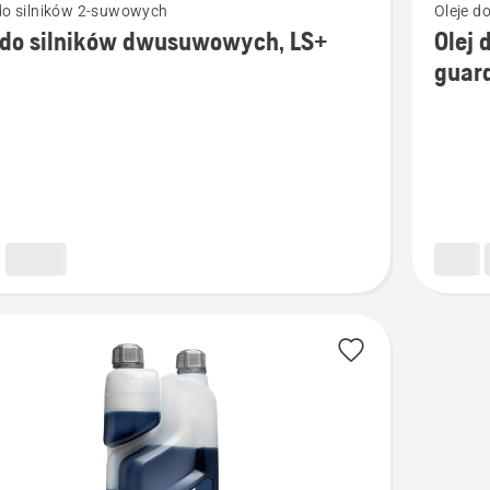
 do silników 2-suwowych
Oleje d
więcej
 do silników dwusuwowych, LS+
Olej 
ółów
szczegó
guar
o
Olej
do
w
silników
wowych,
dwusuw
Oil
guard