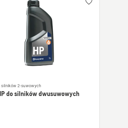
o silników 2-suwowych
 HP do silników dwusuwowych
łów