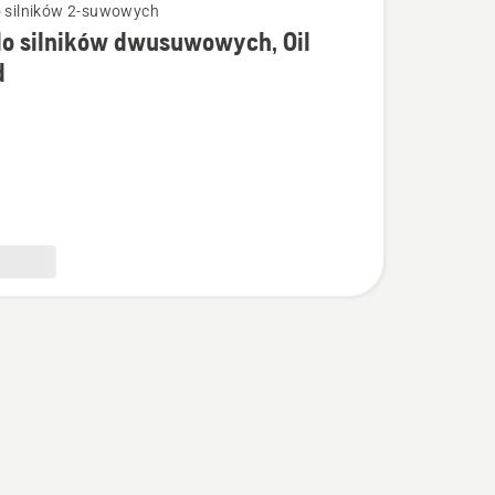
o silników 2-suwowych
do silników dwusuwowych, Oil
łów
d
owych,