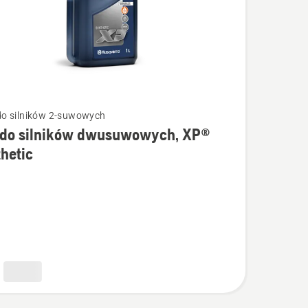
 do silników 2-suwowych
j do silników dwusuwowych, XP®
ółów
hetic
w
wowych,
ic