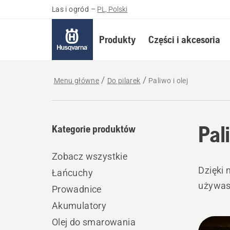
Las i ogród
–
PL, Polski
Produkty
Części i akcesoria
Menu główne
Do pilarek
Paliwo i olej
Pali
Kategorie produktów
Zobacz wszystkie
Dzięki 
Łańcuchy
używas
Prowadnice
Akumulatory
Wszy
Olej do smarowania