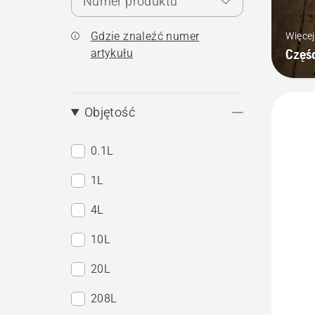
Numer produktu
Gdzie znaleźć numer
Więcej
Częśc
artykułu
Objętość
0.1L
1L
4L
10L
20L
208L
Zobacz