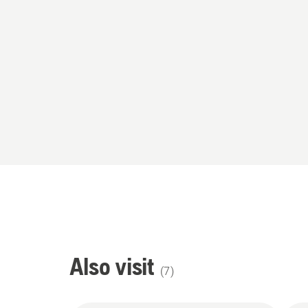
Also visit
(
7
)