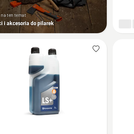
do
silników
 na ten temat
dwusuw
i i akcesoria do pilarek
Zobacz