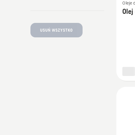
Oleje
więcej
Olej
szczeg
o
USUŃ WSZYSTKO
Olej
do
silnikó
dwusu
LS+