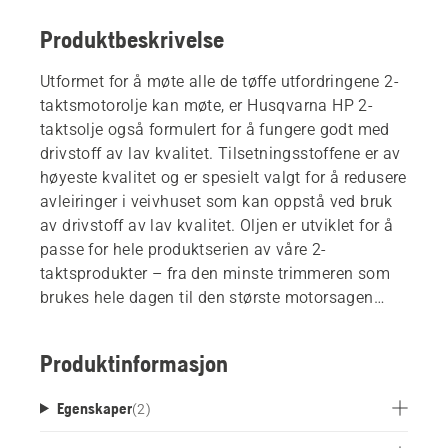
Produktbeskrivelse
Utformet for å møte alle de tøffe utfordringene 2-
taktsmotorolje kan møte, er Husqvarna HP 2-
taktsolje også formulert for å fungere godt med
drivstoff av lav kvalitet. Tilsetningsstoffene er av
høyeste kvalitet og er spesielt valgt for å redusere
avleiringer i veivhuset som kan oppstå ved bruk
av drivstoff av lav kvalitet. Oljen er utviklet for å
passe for hele produktserien av våre 2-
taktsprodukter – fra den minste trimmeren som
brukes hele dagen til den største motorsagen
som brukes til tung felling og kvisting under
ekstremt varme eller kalde forhold.
Produktinformasjon
Egenskaper
(
2
)