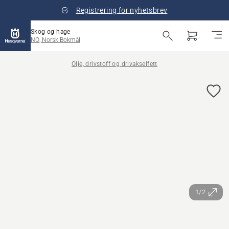
Registrering for nyhetsbrev
Skog og hage
NO, Norsk Bokmål
Olje, drivstoff og drivakselfett
1/2