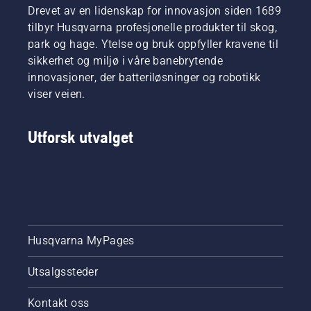
i deres
Drevet av en lidenskap for innovasjon siden 1689
vises i
friksjon.
respektive
denne
Dette
tilbyr Husqvarna profesjonelle produkter til skog,
land. De
videoen.
øker
park og hage. Ytelse og bruk oppfyller kravene til
utgjør
levetiden
sikkerhet og miljø i våre banebrytende
vårt H-
til både
innovasjoner, der batteriløsninger og robotikk
Team.
kjedet og
Og det er
viser veien.
sverdet.
de som
Følg
er våre
instruksjonene
Utforsk utvalget
aller
i denne
mest
korte
krevende
videoen
kunder.
om
hvordan
du
kontrollerer
om
Husqvarna MyPages
kjedesmurningen
på
Utsalgssteder
motorsagen
fungerer
som den
Kontakt oss