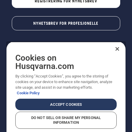
REGISTRERING FOR NYHETSBREV
smurningen
fungerer.
NYHETSBREV FOR PROFESJONELLE
Cookies on
Husqvarna.com
By clicking “Accept Cookies”, you agree to the storing of
cookies on your device to enhance site navigation, analyze
© Husqvarna AB (utgiver). Med enerett. Angitte priser
site usage, and assist in our marketing efforts.
er veiledende priser. Alle oppgitte priser er veiledende
Cookie Policy
utsalgspriser (inkl. mva.) med mindre produktet er
tilgjengelig for direkte kjøp.
ACCEPT COOKIES
Erklæring om informasjonskapsler
Vilkår for bruk
Personvernbetingelser
Imprint
DO NOT SELL OR SHARE MY PERSONAL
Rapportering av mistanker om regelbrudd
Åpenhetsloven
INFORMATION
Likestilling