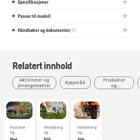
Spesifikasjoner
Passer til modell
Håndbøker og dokumenter
(
1
)
Relatert innhold
Aktiviteter og
Produkter
Kjøpsråd
arrangementer
og
innovasjoner
Historier
Veiledninger
Veiledninger
og
og
og
inspirasjon
håndbøker
håndbøker
Møt
Slik
Slik