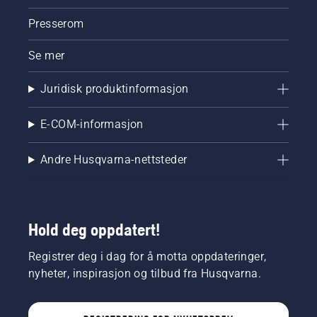
skal.
Først
Presserom
kontrollerer
du
Se mer
oljenivået.
Start
Juridisk produktinformasjon
motorsagen
og pass
på at
E-COM-informasjon
kjedebremsen
er koblet
Andre Husqvarna-nettsteder
fra. Skru
opp
gassen
på
motoren
Hold deg oppdatert!
noen få
centimeter
Registrer deg i dag for å motta oppdateringer,
fra
nyheter, inspirasjon og tilbud fra Husqvarna.
trestammen.
Oljen på
trestammen
viser at