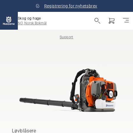
Registrering for nyhetsbrev
Skog og hage
NO, Norsk Bokmål
Support
Løvblåsere