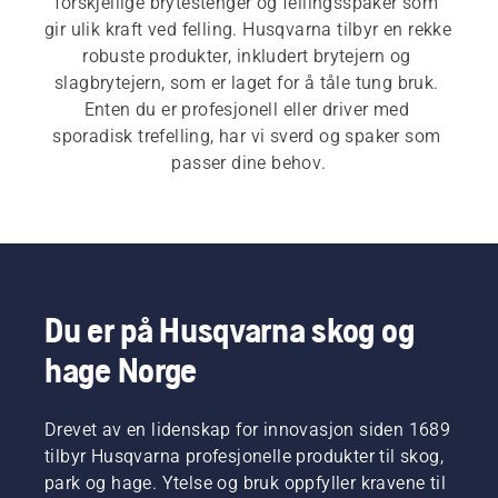
forskjellige brytestenger og fellingsspaker som 
gir ulik kraft ved felling. Husqvarna tilbyr en rekke 
robuste produkter, inkludert brytejern og 
slagbrytejern, som er laget for å tåle tung bruk. 
Enten du er profesjonell eller driver med 
sporadisk trefelling, har vi sverd og spaker som 
passer dine behov.
Du er på Husqvarna skog og
hage Norge
Drevet av en lidenskap for innovasjon siden 1689
tilbyr Husqvarna profesjonelle produkter til skog,
park og hage. Ytelse og bruk oppfyller kravene til