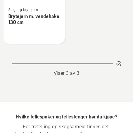
Se
Slag- og brytejern
flere
Brytejern m. vendehake
detaljer
130 cm
om
Brytejern
m.
vendehake
130
cm
Viser 3 av 3
Hvilke fellespaker og fellestenger bør du kjøpe?
For trefelling og skogsarbeid finnes det 