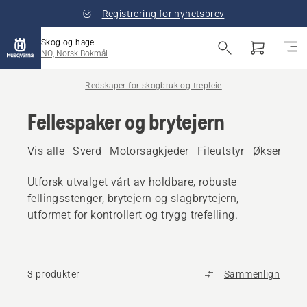
Registrering for nyhetsbrev
Skog og hage
NO, Norsk Bokmål
Redskaper for skogbruk og trepleie
Fellespaker og brytejern
Vis alle
Sverd
Motorsagkjeder
Fileutstyr
Økser
Fel
Utforsk utvalget vårt av holdbare, robuste
fellingsstenger, brytejern og slagbrytejern,
utformet for kontrollert og trygg trefelling.
3 produkter
Sammenlign