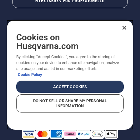
NYHETSBREV FOR PROFESJONELLE
Cookies on
Husqvarna.com
By clicking “Accept Cookies”, you agree to the storing of
cookies on your device to enhance site navigation, analyze
© Husqvarna AB (utgiver). Med enerett. Angitte priser
site usage, and assist in our marketing efforts.
er veiledende priser. Alle oppgitte priser er veiledende
Cookie Policy
utsalgspriser (inkl. mva.) med mindre produktet er
tilgjengelig for direkte kjøp.
ACCEPT COOKIES
Erklæring om informasjonskapsler
Vilkår for bruk
Personvernbetingelser
Imprint
DO NOT SELL OR SHARE MY PERSONAL
Rapportering av mistanker om regelbrudd
Åpenhetsloven
INFORMATION
Likestilling