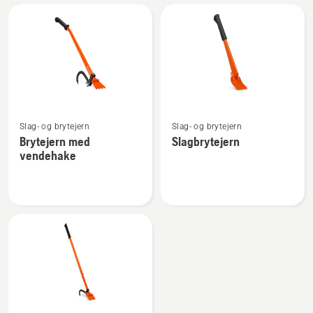
Alle
produkter
Se
Se
Slag- og brytejern
Slag- og brytejern
flere
flere
Brytejern med
Slagbrytejern
detaljer
detaljer
vendehake
om
om
Brytejern
Slagbrytejern
med
vendehake