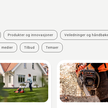
Produkter og innovasjoner
Veiledninger og håndbøk
g medier
Tilbud
Temaer