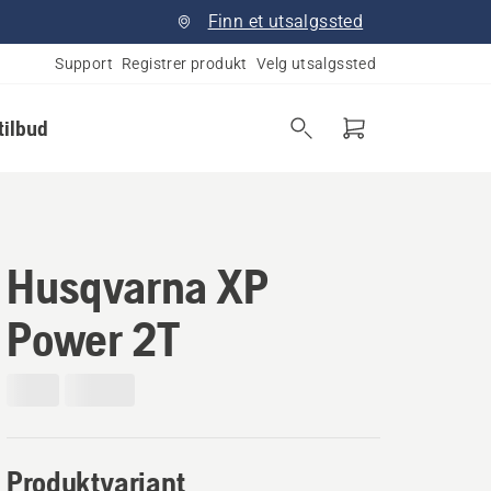
Finn et utsalgssted
Support
Registrer produkt
Velg utsalgssted
tilbud
Husqvarna XP
Power 2T
Produktvariant