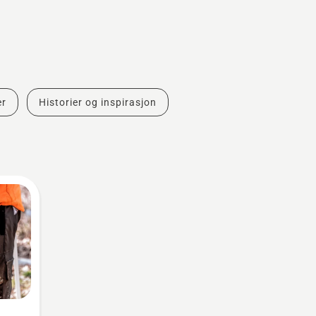
er
Historier og inspirasjon