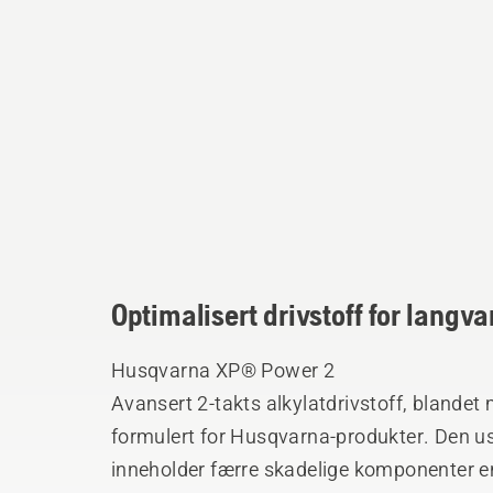
Optimalisert drivstoff for langv
Husqvarna XP® Power 2
Avansert 2-takts alkylatdrivstoff, blande
formulert for Husqvarna-produkter. Den u
inneholder færre skadelige komponenter enn