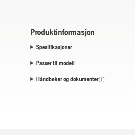
forbrenning, redusert motoravleiringer og 
lagringsstabiliteten sikrer at drivstoffet b
motoren lettere å starte selv etter lengre
karakteren til alkylatdrivstoff bidrar til å
Produktinformasjon
effektiv, pålitelig drift. Den helsyntetiske
Spesifikasjoner
gir utmerket smøring, og sikrer fremrage
selv under tøffe arbeidsforhold. Denne høy
Passer til modell
holdbarhet og gjør det mulig for din Husqva
potensiale.Produktet har VEF – Verified E
Håndbøker og dokumenter
(
1
)
verifikasjonsprogram som sikrer langvari