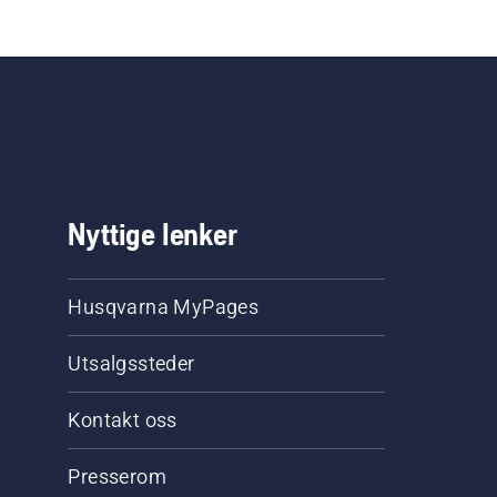
at
ra.
ter
Nyttige lenker
Husqvarna MyPages
Utsalgssteder
Kontakt oss
Presserom