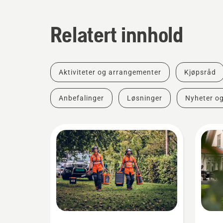
Relatert innhold
Aktiviteter og arrangementer
Kjøpsråd
Anbefalinger
Løsninger
Nyheter o