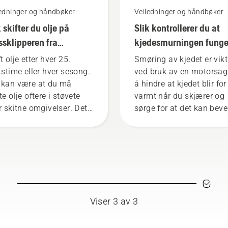
ledninger og håndbøker
Veiledninger og håndbøker
k skifter du olje på
Slik kontrollerer du at
ssklipperen fra
kjedesmurningen funge
sqvarna
på motorsagen
t olje etter hver 25.
Smøring av kjedet er vikt
ftstime eller hver sesong.
ved bruk av en motorsag
 kan være at du må
å hindre at kjedet blir for
te olje oftere i støvete
varmt når du skjærer og
er skitne omgivelser. Det
sørge for at det kan bev
to måter å tappe oljen på.
seg rundt sverdet uten
ge vises i denne
friksjon. Dette øker levet
eoen.
til både kjedet og sverdet
Følg instruksjonene i de
korte videoen om hvord
du kontrollerer om
kjedesmurningen på
Viser 3 av 3
motorsagen fungerer so
den skal. Først kontroller