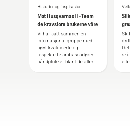
Historier og inspirasjon
Vei
Møt Husqvarnas H-Team –
Sli
de kravstore brukerne våre
gre
Hu
Vi har satt sammen en
Skif
internasjonal gruppe med
dri
høyt kvalifiserte og
Det
respekterte ambassadører
skif
håndplukket blant de aller
ell
beste fagfolkene innen
er 
skogbruk og parkarbeid i
Beg
deres respektive land. De
vid
utgjør vårt H-Team. Og det
er de som er våre aller mest
krevende kunder.