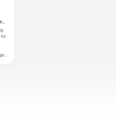
rer
ig
 for
ege
iden
.
nne
an
m
er