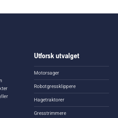
du oljenivået. Start
motorsagen og pass på 
kjedebremsen er koblet f
Skru opp gassen på
motoren noen få centime
fra trestammen. Oljen på
trestammen viser at
smurningen fungerer.
Utforsk utvalget
Motorsager
n
Robotgressklippere
kter
ller
Hagetraktorer
Gresstrimmere