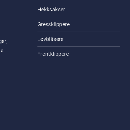
Hekksakser
Gressklippere
Løvblåsere
ger,
na.
Frontklippere