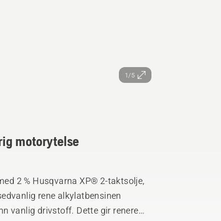
1/5
arig motorytelse
t med 2 % Husqvarna XP® 2-taktsolje,
sedvanlig rene alkylatbensinen
 vanlig drivstoff. Dette gir renere