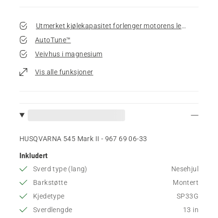
Utmerket kjølekapasitet forlenger motorens levetid
AutoTune™
Veivhus i magnesium
Vis alle funksjoner
HUSQVARNA 545 Mark II - 967 69 06‑33
Inkludert
Sverd type (lang)
Nesehjul
Barkstøtte
Montert
Kjedetype
SP33G
Sverdlengde
13 in