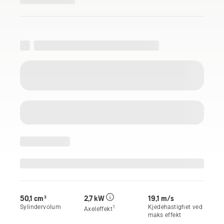
50,1 cm³
2,7 kW
19,1 m/s
Sylindervolum
Kjedehastighet ved
1
Axeleffekt
maks effekt