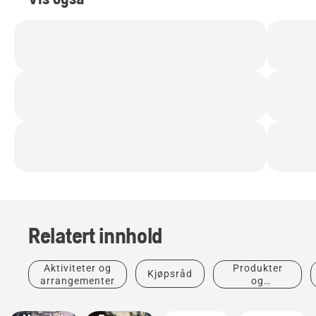
Relatert innhold
Historier
Aktiviteter og
Produkter
Kjøpsråd
og
arrangementer
og
inspirasjon
innovasjoner
Husqvarna
Løsninger