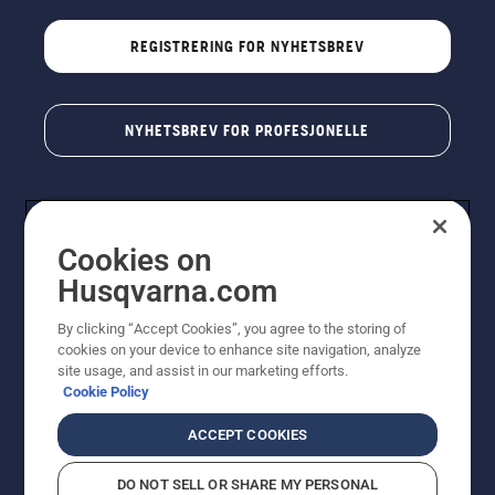
REGISTRERING FOR NYHETSBREV
NYHETSBREV FOR PROFESJONELLE
Cookies on
Husqvarna.com
By clicking “Accept Cookies”, you agree to the storing of
cookies on your device to enhance site navigation, analyze
© Husqvarna AB (utgiver). Med enerett. Angitte priser
site usage, and assist in our marketing efforts.
er veiledende priser. Alle oppgitte priser er veiledende
Cookie Policy
utsalgspriser (inkl. mva.) med mindre produktet er
tilgjengelig for direkte kjøp.
ACCEPT COOKIES
Erklæring om informasjonskapsler
Vilkår for bruk
Personvernbetingelser
Imprint
DO NOT SELL OR SHARE MY PERSONAL
Rapportering av mistanker om regelbrudd
Åpenhetsloven