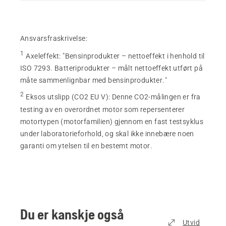
Ansvarsfraskrivelse:
1
Axeleffekt
:
"Bensinprodukter – nettoeffekt i henhold til
ISO 7293. Batteriprodukter – målt nettoeffekt utført på
måte sammenlignbar med bensinprodukter."
2
Eksos utslipp (CO2 EU V)
:
Denne CO2-målingen er fra
testing av en overordnet motor som repersenterer
motortypen (motorfamilien) gjennom en fast testsyklus
under laboratorieforhold, og skal ikke innebære noen
garanti om ytelsen til en bestemt motor.
Du er kanskje også
Utvid