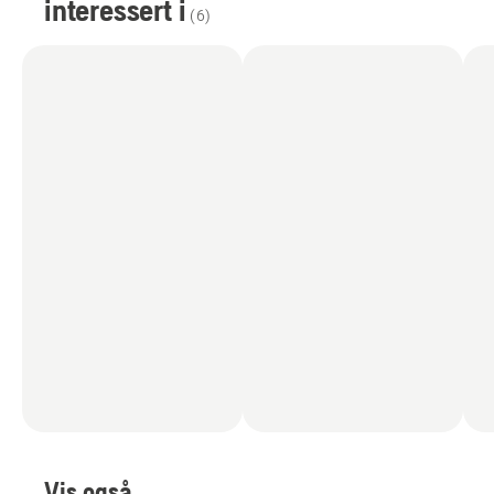
interessert i
(
6
)
Vis også