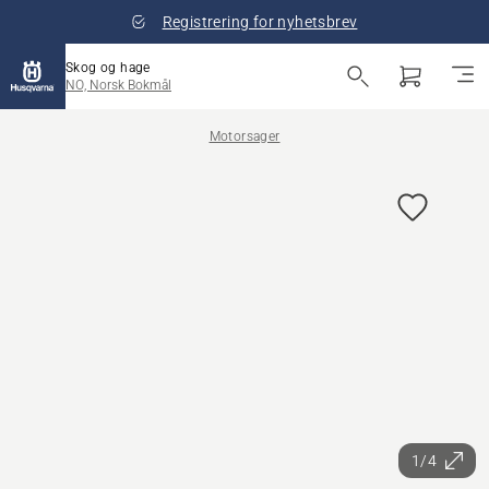
Registrering for nyhetsbrev
Skog og hage
NO, Norsk Bokmål
Motorsager
1/4