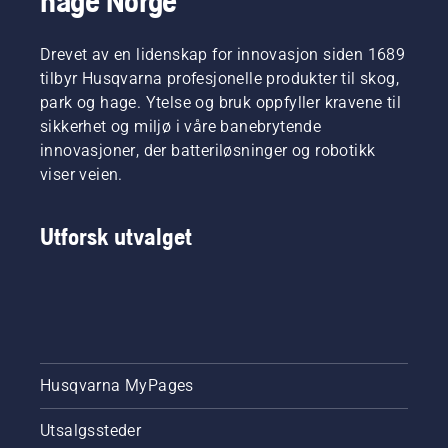
hage Norge
bensindrevne
tips om
deg med
motorsager,
hvordan
å velge
Husqvarna
du gjør
en
Drevet av en lidenskap for innovasjon siden 1689
540 XP®
sagen
motorsag
tilbyr Husqvarna profesjonelle produkter til skog,
Mark III
klar til
av riktig
park og hage. Ytelse og bruk oppfyller kravene til
og
bruk.
størrelse
sikkerhet og miljø i våre banebrytende
Husqvarna
og type.
T540
innovasjoner, der batteriløsninger og robotikk
XP®
viser veien.
Mark III.
Utforsk utvalget
Husqvarna MyPages
Utsalgssteder