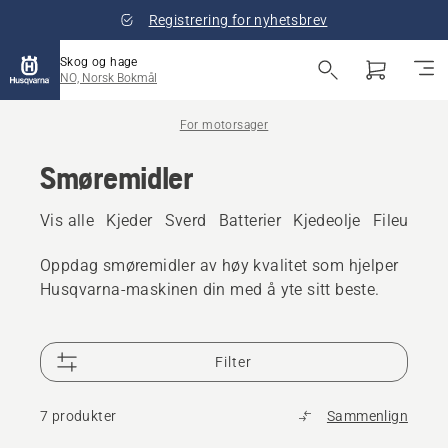
Registrering for nyhetsbrev
Skog og hage
NO, Norsk Bokmål
For motorsager
Smøremidler
Vis alle
Kjeder
Sverd
Batterier
Kjedeolje
Fileutstyr
Oppdag smøremidler av høy kvalitet som hjelper
Husqvarna-maskinen din med å yte sitt beste.
Filter
7 produkter
Sammenlign