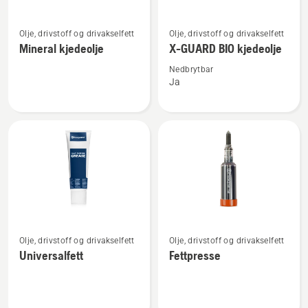
Se
Se
Olje, drivstoff og drivakselfett
Olje, drivstoff og drivakselfett
flere
flere
Mineral kjedeolje
X-GUARD BIO kjedeolje
detaljer
detaljer
om
om
Nedbrytbar
Ja
Mineral
X-
kjedeolje
GUARD
BIO
kjedeolje
Se
Se
Olje, drivstoff og drivakselfett
Olje, drivstoff og drivakselfett
flere
flere
Universalfett
Fettpresse
detaljer
detaljer
om
om
Universalfett
Fettpresse