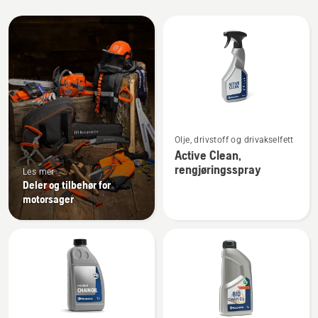
Alle
produkter
Se
Olje, drivstoff og drivakselfett
flere
Active Clean,
detaljer
rengjøringsspray
Les mer
om
Deler og tilbehør for
Active
motorsager
Clean,
rengjøringsspray