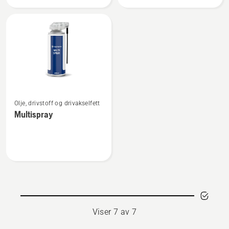
Se
Olje, drivstoff og drivakselfett
flere
Multispray
detaljer
om
Multispray
Viser 7 av 7