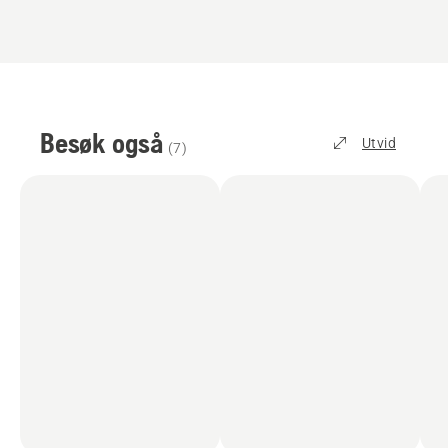
Besøk også
Utvid
(
7
)