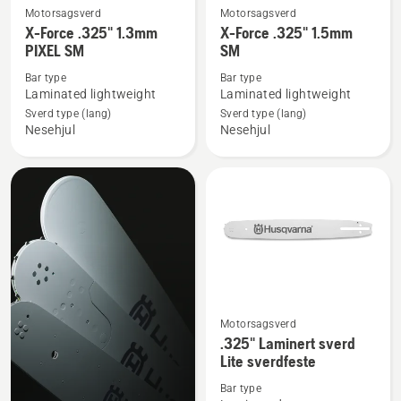
Motorsagsverd
Motorsagsverd
Se
Se
X-Force .325" 1.3mm
X-Force .325" 1.5mm
flere
flere
PIXEL SM
SM
detaljer
detaljer
Bar type
Bar type
om
om
Laminated lightweight
Laminated lightweight
X-
X-
Sverd type (lang)
Sverd type (lang)
Force
Force
Nesehjul
Nesehjul
.325"
.325"
1.3mm
1.5mm
PIXEL
SM
SM
Motorsagsverd
Se
.325" Laminert sverd
flere
Lite sverdfeste
detaljer
Bar type
om