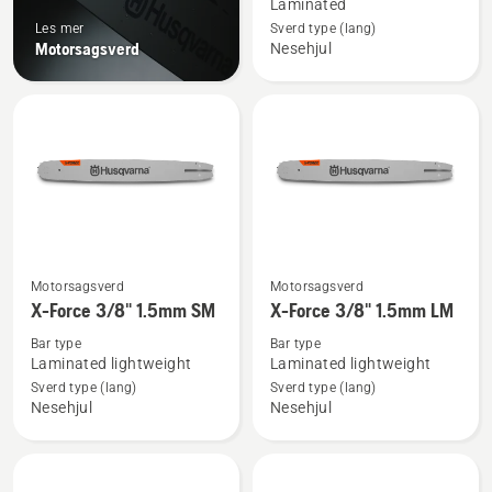
Laminated
.325"
Les mer
Sverd type (lang)
Laminert
Motorsagsverd
Nesehjul
sverd
Lite
sverdfeste
Se
Se
Motorsagsverd
Motorsagsverd
flere
flere
X-Force 3/8" 1.5mm SM
X-Force 3/8" 1.5mm LM
detaljer
detaljer
Bar type
Bar type
om
om
Laminated lightweight
Laminated lightweight
X-
X-
Sverd type (lang)
Sverd type (lang)
Nesehjul
Nesehjul
Force
Force
3/8"
3/8"
1.5mm
1.5mm
SM
LM