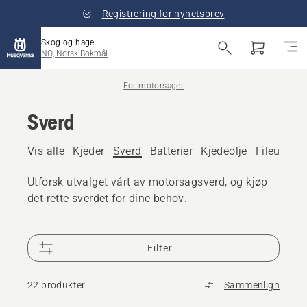
Registrering for nyhetsbrev
Skog og hage
NO, Norsk Bokmål
For motorsager
Sverd
Vis alle
Kjeder
Sverd
Batterier
Kjedeolje
Fileutstyr
Utforsk utvalget vårt av motorsagsverd, og kjøp
det rette sverdet for dine behov.
Filter
22 produkter
Sammenlign