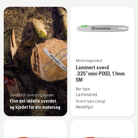
Alle
produkter
Motorsagsverd
Se
Laminert sverd
flere
.325”mini PIXEL 1.1mm
SM
detaljer
om
Bar type
Laminert
Laminated
Guide for sverd og kjeder
Finn det idéelle sverdet
sverd
Sverd type (lang)
og kjedet for din motorsag
Nesehjul
.325”mini
PIXEL
1.1mm
SM