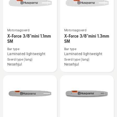
Motorsagsverd
Motorsagsverd
Se
Se
X-Force 3/8"mini 1.1mm
X-Force 3/8"mini 1.3mm
flere
flere
SM
SM
detaljer
detaljer
Bar type
Bar type
om
om
Laminated lightweight
Laminated lightweight
X-
X-
Sverd type (lang)
Sverd type (lang)
Force
Force
Nesehjul
Nesehjul
3/8"mini
3/8"mini
1.1mm
1.3mm
SM
SM