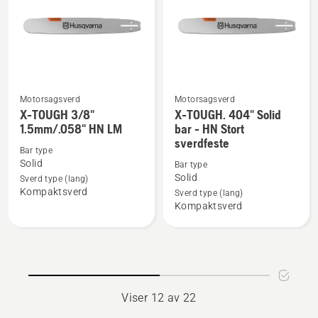
Motorsagsverd
Motorsagsverd
Se
Se
X-TOUGH 3/8"
X-TOUGH. 404" Solid
flere
flere
1.5mm/.058" HN LM
bar - HN Stort
sverdfeste
detaljer
detaljer
Bar type
om
om
Solid
Bar type
X-
X-
Solid
Sverd type (lang)
Kompaktsverd
TOUGH
TOUGH.
Sverd type (lang)
Kompaktsverd
3/8"
404"
1.5mm/.058"
Solid
HN
bar
LM
-
HN
Stort
Viser 12 av 22
sverdfeste