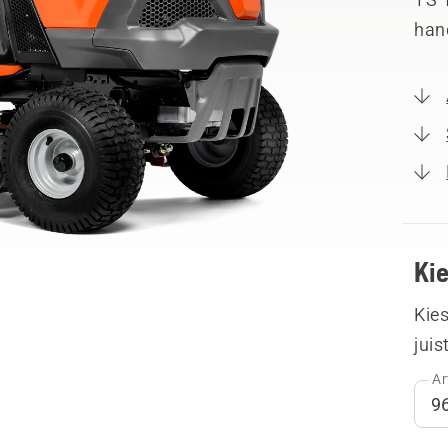
hand
Ki
Kies
juis
Ar