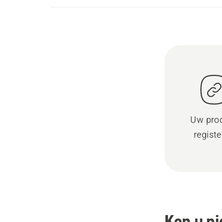
Uw pro
regist
Kon u ni