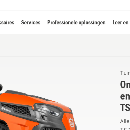
soires
Services
Professionele oplossingen
Leer en
Tui
On
en
TS
Alle
TS 