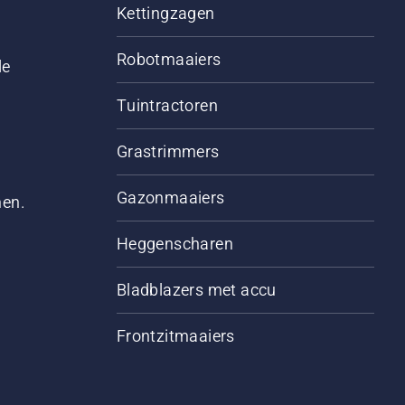
Kettingzagen
Robotmaaiers
le
Tuintractoren
Grastrimmers
Gazonmaaiers
men.
Heggenscharen
Bladblazers met accu
Frontzitmaaiers