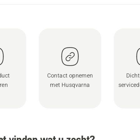
duct
Contact opnemen
Dicht
eren
met Husqvarna
serviced
et vinden wat u zocht?