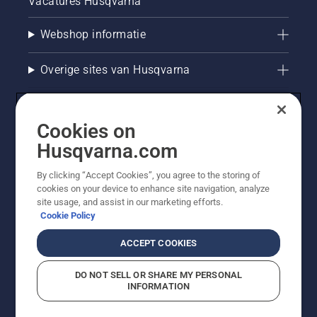
Vacatures Husqvarna
Webshop informatie
Overige sites van Husqvarna
Cookies on
Husqvarna.com
By clicking “Accept Cookies”, you agree to the storing of
cookies on your device to enhance site navigation, analyze
site usage, and assist in our marketing efforts.
Cookie Policy
© Husqvarna AB (publ). Alle rechten voorbehouden. De
getoonde prijzen zijn consumentenadviesprijzen. Alle
ACCEPT COOKIES
vermelde prijzen zijn adviesverkoopprijzen (incl. BTW),
tenzij het product beschikbaar is voor directe aankoop.
DO NOT SELL OR SHARE MY PERSONAL
Cookiebeleid
Gebruiksvoorwaarden
Privacyverklaring
INFORMATION
Bedrijfsgegevens
Report Suspected Violations